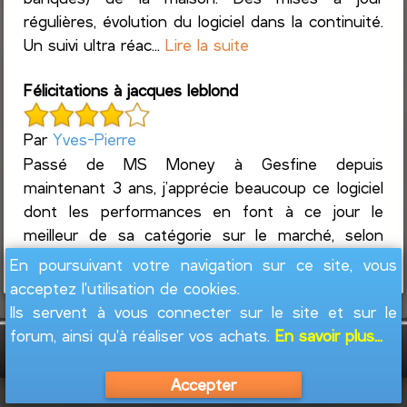
régulières, évolution du logiciel dans la continuité.
Un suivi ultra réac...
Lire la suite
Félicitations à jacques leblond
Par
Yves-Pierre
Passé de MS Money à Gesfine depuis
maintenant 3 ans, j’apprécie beaucoup ce logiciel
dont les performances en font à ce jour le
meilleur de sa catégorie sur le marché, selon
mon expérience assez complète...
Lire la suite
En poursuivant votre navigation sur ce site, vous
acceptez l'utilisation de cookies.
Ils servent à vous connecter sur le site et sur le
forum, ainsi qu'à réaliser vos achats.
En savoir plus...
GesFine - Copyright © 2008 - 2026
Jacques
Leblond
Accepter