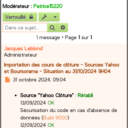
Modérateur :
Patrice15220
r
Verrouillé
c
Rechercher
Recherche avancée
h
1 message • Page
1
sur
1
e
Jacques Leblond
Administrateur
r
Importation des cours de clôture - Sources Yahoo
et Boursorama - Situation au 31/10/2024 9H04
M
31 octobre 2024, 09:04
e
s
Source "Yahoo Clôture"
:
Rétabli
s
13/09/2024
OK
a
Sécurisation du code en cas d'absence de
g
e
données (
Build 9000
)
12/09/2024
OK