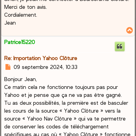
e
Merci de ton avis.
Cordialement.
Jean
Patrice15220
t
Re: Importation Yahoo Clôture
M
09 septembre 2024, 10:33
e
Bonjour Jean,
s
s
Ce matin cela ne fonctionne toujours pas pour
a
Yahoo et je pense que ça ne va pas être gagné.
g
Tu as deux possibilités, la première est de basculer
e
les cours de la source « Yahoo Clôture » vers la
source « Yahoo Nav Clôture » qui va te permettre
de conserver les codes de téléchargement
spécifiques au cas où « Yahoo Clôture » fonctionne