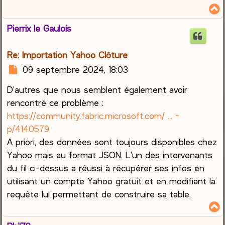
Pierrix le Gaulois
t
Re: Importation Yahoo Clôture
M
09 septembre 2024, 18:03
e
D'autres que nous semblent également avoir
s
s
rencontré ce problème :
a
https://community.fabric.microsoft.com/ ... -
g
p/4140579
e
A priori, des données sont toujours disponibles chez
Yahoo mais au format JSON. L'un des intervenants
du fil ci-dessus a réussi à récupérer ses infos en
utilisant un compte Yahoo gratuit et en modifiant la
requête lui permettant de construire sa table.