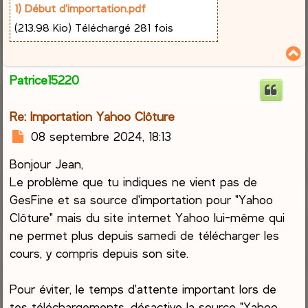
1) Début d'importation.pdf
(213.98 Kio) Téléchargé 281 fois
Patrice15220
t
Re: Importation Yahoo Clôture
M
08 septembre 2024, 18:13
e
Bonjour Jean,
s
s
Le problème que tu indiques ne vient pas de
a
GesFine et sa source d'importation pour "Yahoo
g
Clôture" mais du site internet Yahoo lui-même qui
e
ne permet plus depuis samedi de télécharger les
cours, y compris depuis son site.
Pour éviter, le temps d'attente important lors de
tes téléchargements, désactive la source "Yahoo