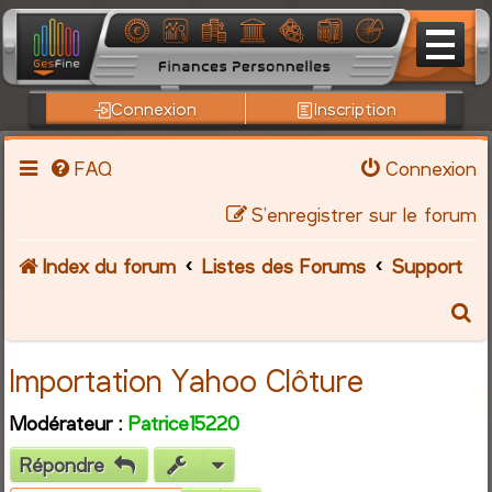
Connexion
Inscription
FAQ
Connexion
S’enregistrer sur le forum
Index du forum
Listes des Forums
Support
R
e
Importation Yahoo Clôture
c
Modérateur :
Patrice15220
h
Répondre
e