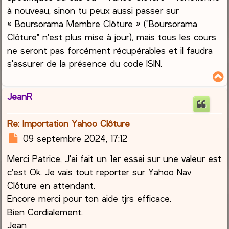
à nouveau, sinon tu peux aussi passer sur
« Boursorama Membre Clôture » ("Boursorama
Clôture" n'est plus mise à jour), mais tous les cours
ne seront pas forcément récupérables et il faudra
s'assurer de la présence du code ISIN.
JeanR
t
Re: Importation Yahoo Clôture
M
09 septembre 2024, 17:12
e
Merci Patrice, J'ai fait un 1er essai sur une valeur est
s
s
c'est Ok. Je vais tout reporter sur Yahoo Nav
a
Clôture en attendant.
g
Encore merci pour ton aide tjrs efficace.
e
Bien Cordialement.
Jean