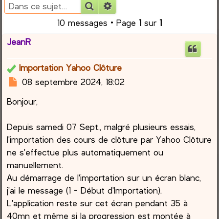
Rechercher
Recherche avancée
r
10 messages • Page
1
sur
1
c
JeanR
h
Importation Yahoo Clôture
e
M
08 septembre 2024, 18:02
e
r
Bonjour,
s
s
a
Depuis samedi 07 Sept., malgré plusieurs essais,
g
l'importation des cours de clôture par Yahoo Clôture
e
ne s'effectue plus automatiquement ou
manuellement.
Au démarrage de l'importation sur un écran blanc,
j'ai le message (1 - Début d'Importation).
L'application reste sur cet écran pendant 35 à
40mn et même si la progression est montée à