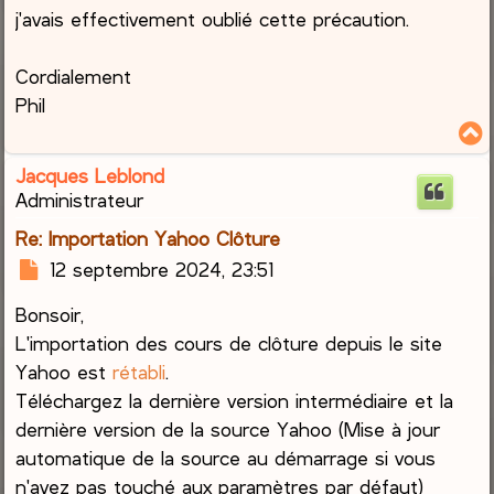
a
j'avais effectivement oublié cette précaution.
g
e
Cordialement
Phil
Jacques Leblond
t
Administrateur
Re: Importation Yahoo Clôture
M
12 septembre 2024, 23:51
e
Bonsoir,
s
s
L'importation des cours de clôture depuis le site
a
Yahoo est
rétabli
.
g
Téléchargez la dernière version intermédiaire et la
e
dernière version de la source Yahoo (Mise à jour
automatique de la source au démarrage si vous
n'avez pas touché aux paramètres par défaut)