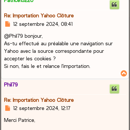
Patrice15220
t
Re: Importation Yahoo Clôture
M
12 septembre 2024, 08:41
e
@Phil79 bonjour,
s
s
As-tu effectué au préalable une navigation sur
a
Yahoo avec la source correspondante pour
g
accepter les cookies ?
e
Si non, fais le et relance l'importation.
Phil79
t
Re: Importation Yahoo Clôture
M
12 septembre 2024, 12:17
e
Merci Patrice,
s
s