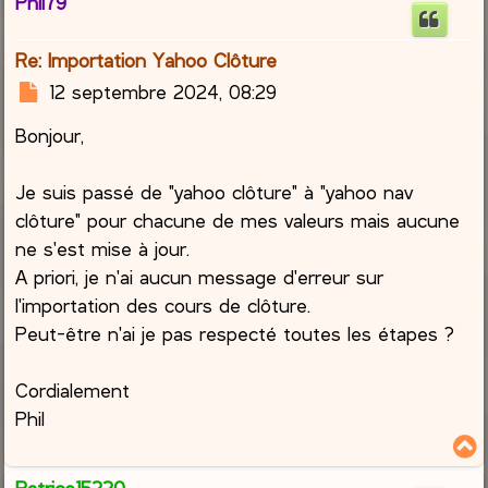
Phil79
t
Re: Importation Yahoo Clôture
M
12 septembre 2024, 08:29
e
Bonjour,
s
s
a
Je suis passé de "yahoo clôture" à "yahoo nav
g
clôture" pour chacune de mes valeurs mais aucune
e
ne s'est mise à jour.
A priori, je n'ai aucun message d'erreur sur
l'importation des cours de clôture.
Peut-être n'ai je pas respecté toutes les étapes ?
Cordialement
Phil