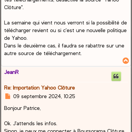
Clôture".
La semaine qui vient nous verront si la possibilité de
télécharger revient ou si c'est une nouvelle politique
de Yahoo.
Dans le deuxième cas, il faudra se rabattre sur une
autre source de téléchargement.
JeanR
t
Re: Importation Yahoo Clôture
M
09 septembre 2024, 10:25
e
Bonjour Patrice,
s
s
a
Ok. J'attends les infos.
g
Sinon, je peux me connecter à Boursorama Clôture.