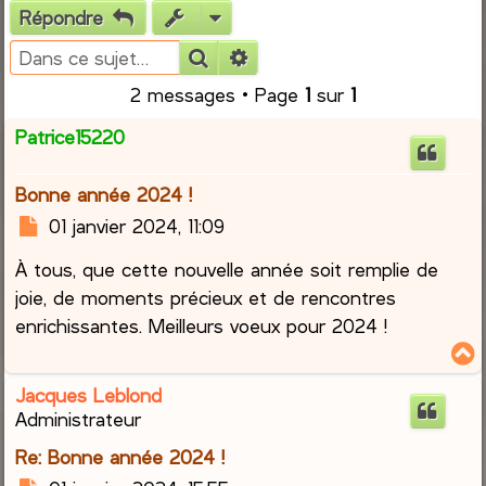
Répondre
e
Rechercher
Recherche avancée
r
2 messages • Page
1
sur
1
c
Patrice15220
h
Bonne année 2024 !
e
M
01 janvier 2024, 11:09
e
r
À tous, que cette nouvelle année soit remplie de
s
s
joie, de moments précieux et de rencontres
a
enrichissantes. Meilleurs voeux pour 2024 !
g
e
Jacques Leblond
t
Administrateur
Re: Bonne année 2024 !