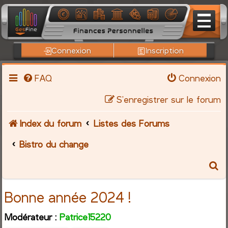
Connexion
Inscription
FAQ
Connexion
S’enregistrer sur le forum
Index du forum
Listes des Forums
Bistro du change
R
e
Bonne année 2024 !
c
Modérateur :
Patrice15220
h