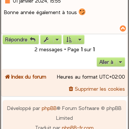
M
01 janvier 2024, 15:55
e
Bonne année également à tous
s
s
a
g
e
Répondre
t
2 messages • Page
1
sur
1
Aller à
Index du forum
Heures au format
UTC+02:00
Supprimer les cookies
Développé par
phpBB
® Forum Software © phpBB
Limited
Traduit par
phpBB-fr.com