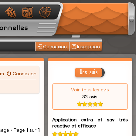
Connexion
Inscription
Vos avis
um
Connexion
Voir tous les avis
33 avis
Application extra et sav très
reactive et efficace
sage • Page
1
sur
1