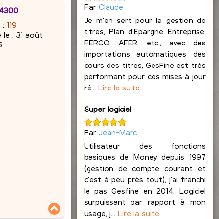
Par
Claude
34300
Je m'en sert pour la gestion de
 :
119
titres, Plan d'Epargne Entreprise,
 le :
31 août
PERCO, AFER, etc., avec des
5
importations automatiques des
cours des titres, GesFine est très
performant pour ces mises à jour
ré...
Lire la suite
Super logiciel
Par
Jean-Marc
Utilisateur des fonctions
basiques de Money depuis 1997
(gestion de compte courant et
c'est à peu près tout), j'ai franchi
le pas Gesfine en 2014. Logiciel
surpuissant par rapport à mon
H
usage, j...
Lire la suite
a