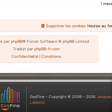
1 mes
Supprimer les cookies
Heures au f
pé par
phpBB
® Forum Software © phpBB Limited
Traduit par
phpBB-fr.com
Confidentialité
|
Conditions
GesFine - Copyright © 2008 - 2026
Jacques
Leblond