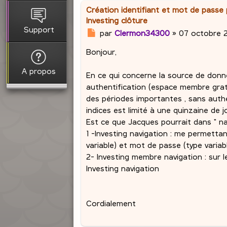
Création identifiant et mot de passe
Investing clôture
Support
M
par
Clermon34300
»
07 octobre 2
e
Bonjour,
s
s
A propos
a
En ce qui concerne la source de donné
g
authentification (espace membre gratu
e
des périodes importantes , sans authe
indices est limité à une quinzaine de j
Est ce que Jacques pourrait dans " na
1 -Investing navigation : me permetta
variable) et mot de passe (type variab
2- Investing membre navigation : sur 
Investing navigation
Cordialement