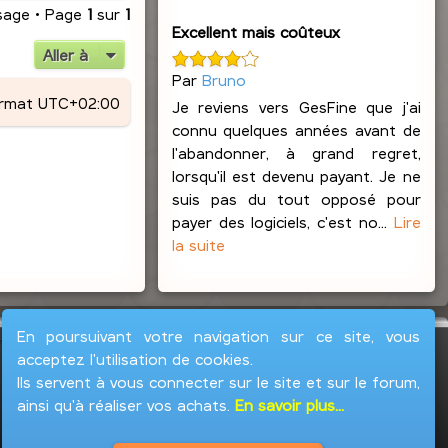
u
sage • Page
1
sur
1
t
Excellent mais coûteux
Aller à
Par
Bruno
ormat
UTC+02:00
Je reviens vers GesFine que j'ai
connu quelques années avant de
l'abandonner, à grand regret,
lorsqu'il est devenu payant. Je ne
suis pas du tout opposé pour
payer des logiciels, c'est no...
Lire
la suite
En poursuivant votre navigation sur ce site, vous
acceptez l'utilisation de cookies.
Ils servent à vous connecter sur le site et sur le forum,
ainsi qu'à réaliser vos achats.
En savoir plus...