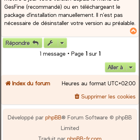
GesFine (recommandé) ou en téléchargeant le
package d'installation manuellement. Il n'est pas
nécessaire de désinstaller votre version au préalable.
Répondre
t
1 message • Page
1
sur
1
Aller à
Index du forum
Heures au format
UTC+02:00
Supprimer les cookies
Développé par
phpBB
® Forum Software © phpBB
Limited
Traduit par
phpBB-fr.com