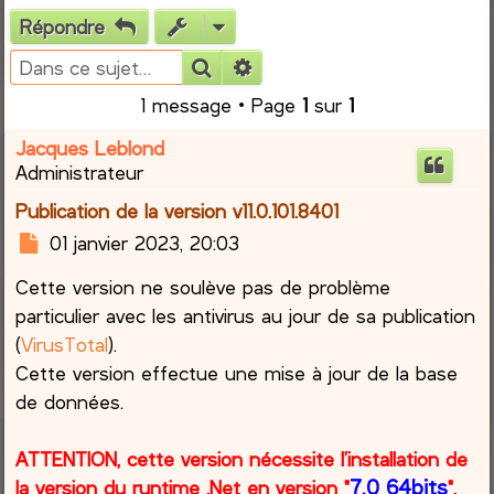
Répondre
e
Rechercher
Recherche avancée
r
1 message • Page
1
sur
1
c
Jacques Leblond
Administrateur
h
Publication de la version v11.0.101.8401
e
M
01 janvier 2023, 20:03
e
r
Cette version ne soulève pas de problème
s
s
particulier avec les antivirus au jour de sa publication
a
(
VirusTotal
).
g
Cette version effectue une mise à jour de la base
e
de données.
ATTENTION, cette version nécessite l’installation de
7.0 64bits
la version du runtime .Net en version "
".