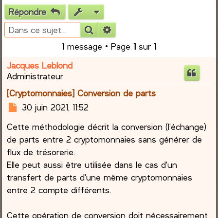
Répondre
e
Rechercher
Recherche avancée
r
1 message • Page
1
sur
1
c
Jacques Leblond
Administrateur
h
[Cryptomonnaies] Conversion de parts
e
M
30 juin 2021, 11:52
e
r
Cette méthodologie décrit la conversion (l'échange)
s
s
de parts entre 2 cryptomonnaies sans générer de
a
flux de trésorerie.
g
Elle peut aussi être utilisée dans le cas d'un
e
transfert de parts d'une même cryptomonnaies
entre 2 compte différents.
Cette opération de conversion doit nécessairement