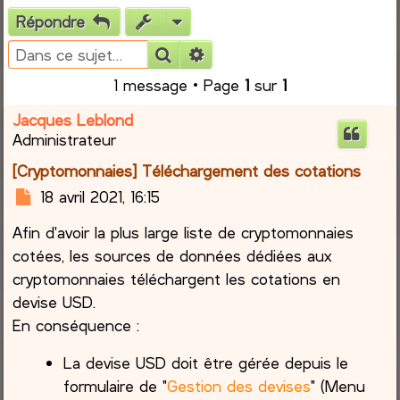
Répondre
e
Rechercher
Recherche avancée
r
1 message • Page
1
sur
1
c
Jacques Leblond
Administrateur
h
[Cryptomonnaies] Téléchargement des cotations
e
M
18 avril 2021, 16:15
e
r
Afin d'avoir la plus large liste de cryptomonnaies
s
s
cotées, les sources de données dédiées aux
a
cryptomonnaies téléchargent les cotations en
g
devise USD.
e
En conséquence :
La devise USD doit être gérée depuis le
formulaire de "
Gestion des devises
" (Menu