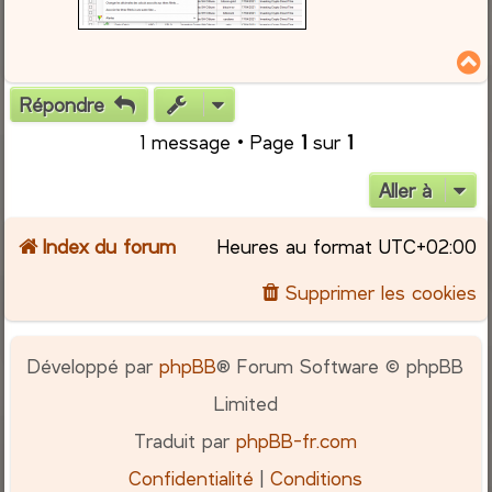
Répondre
t
1 message • Page
1
sur
1
Aller à
Index du forum
Heures au format
UTC+02:00
Supprimer les cookies
Développé par
phpBB
® Forum Software © phpBB
Limited
Traduit par
phpBB-fr.com
Confidentialité
|
Conditions