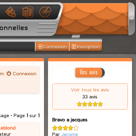
Connexion
Inscription
Vos avis
um
Connexion
Voir tous les avis
33 avis
sage • Page
1
sur
1
Bravo a jacques
Leblond
ateur
Par
Jerome