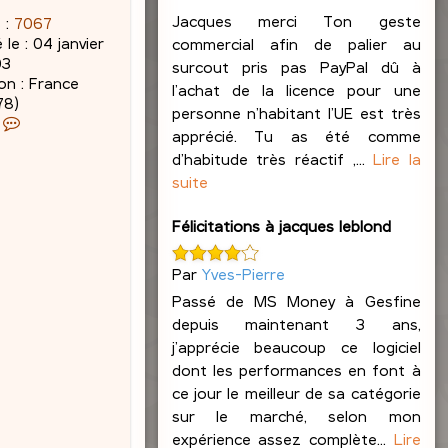
Jacques merci Ton geste
 :
7067
 le :
04 janvier
commercial afin de palier au
03
surcout pris pas PayPal dû à
on :
France
l’achat de la licence pour une
78)
personne n’habitant l’UE est très
C
apprécié. Tu as été comme
o
d’habitude très réactif ,...
Lire la
n
suite
t
a
c
Félicitations à jacques leblond
t
e
Par
Yves-Pierre
r
Passé de MS Money à Gesfine
J
a
depuis maintenant 3 ans,
c
j’apprécie beaucoup ce logiciel
q
dont les performances en font à
u
ce jour le meilleur de sa catégorie
e
sur le marché, selon mon
s
expérience assez complète...
Lire
L