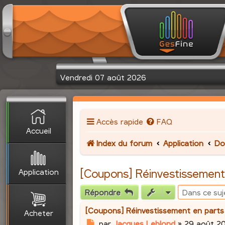
Vendredi 07 août 2026
Accès rapide
FAQ
Accueil
Index du forum
Application
Do
Application
[Coupons] Réinvestissement
Répondre
[Coupons] Réinvestissement en parts
Acheter
M
par
Jacques Leblond
»
29 août 20