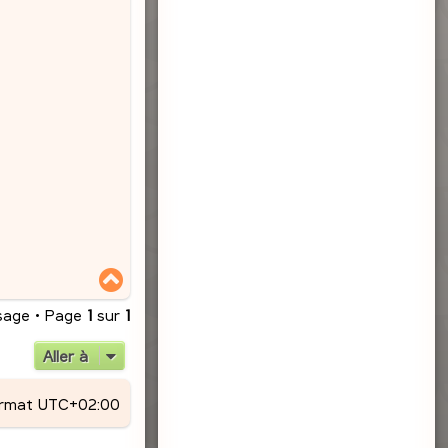
H
a
u
sage • Page
1
sur
1
t
Aller à
ormat
UTC+02:00