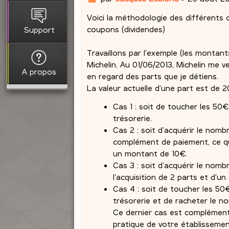
e
Voici la méthodologie des différents
s
s
coupons (dividendes)
Support
a
g
Travaillons par l'exemple (les montants
e
Michelin. Au 01/06/2013, Michelin me
A propos
en regard des parts que je détiens.
La valeur actuelle d'une part est de 
Cas 1 : soit de toucher les 5
trésorerie.
Cas 2 : soit d’acquérir le nomb
complément de paiement, ce qui
un montant de 10€.
Cas 3 : soit d’acquérir le nomb
l'acquisition de 2 parts et d'
Cas 4 : soit de toucher les 5
trésorerie et de racheter le 
Ce dernier cas est complément
pratique de votre établissemen