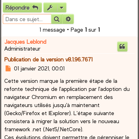
Répondre
e
Rechercher
Recherche avancée
r
1 message • Page
1
sur
1
c
Jacques Leblond
Administrateur
h
Publication de la version v8.1.96.7671
e
M
01 janvier 2021, 00:01
e
r
Cette version marque la première étape de la
s
s
refonte technique de l'application par l'adoption du
a
navigateur Chromium en remplacement des
g
navigateurs utilisés jusqu'à maintenant
e
(Gecko/Firefox et IExplorer). L'étape suivante
consistera à migrer la solution vers le nouveau
framework .net (.Net5/.NetCore).
Ces évolutions doivent permettre de pérenniser le