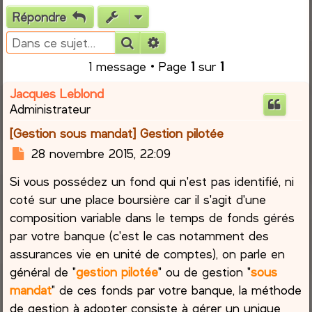
Répondre
e
Rechercher
Recherche avancée
r
1 message • Page
1
sur
1
c
Jacques Leblond
Administrateur
h
[Gestion sous mandat] Gestion pilotée
e
M
28 novembre 2015, 22:09
e
r
Si vous possédez un fond qui n'est pas identifié, ni
s
s
coté sur une place boursière car il s'agit d'une
a
composition variable dans le temps de fonds gérés
g
par votre banque (c'est le cas notamment des
e
assurances vie en unité de comptes), on parle en
général de "
gestion pilotée
" ou de gestion "
sous
mandat
" de ces fonds par votre banque, la méthode
de gestion à adopter consiste à gérer un unique