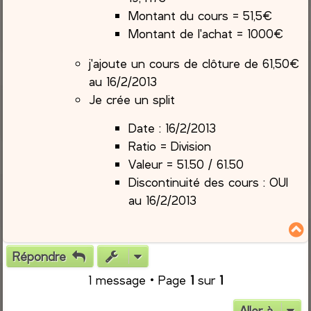
Montant du cours = 51,5€
Montant de l'achat = 1000€
j'ajoute un cours de clôture de 61,50€
au 16/2/2013
Je crée un split
Date : 16/2/2013
Ratio = Division
Valeur = 51.50 / 61.50
Discontinuité des cours : OUI
au 16/2/2013
Répondre
t
1 message • Page
1
sur
1
Aller à