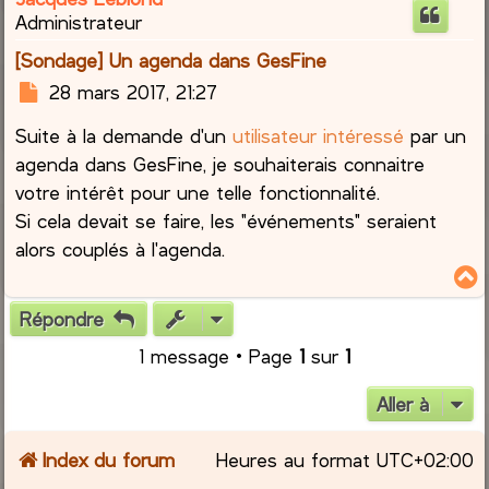
Administrateur
[Sondage] Un agenda dans GesFine
M
28 mars 2017, 21:27
e
Suite à la demande d'un
utilisateur intéressé
par un
s
s
agenda dans GesFine, je souhaiterais connaitre
a
votre intérêt pour une telle fonctionnalité.
g
Si cela devait se faire, les "événements" seraient
e
alors couplés à l'agenda.
Répondre
t
1 message • Page
1
sur
1
Aller à
Index du forum
Heures au format
UTC+02:00