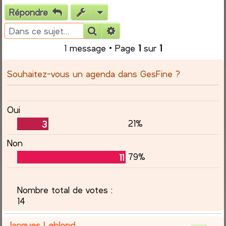
Répondre
e
Rechercher
Recherche avancée
r
1 message • Page
1
sur
1
c
Souhaitez-vous un agenda dans GesFine ?
h
e
Oui
21%
r
3
Non
79%
11
Nombre total de votes :
14
Jacques Leblond