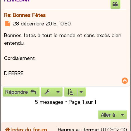
t
Re: Bonnes Fêtes
M
28 décembre 2015, 10:50
e
Bonnes fêtes à tout le monde et sans excès bien
s
s
entendu.
a
g
Cordialement.
e
D.FERRE
Répondre
t
5 messages • Page
1
sur
1
Aller à
Index du forum
Heures au format
UTC+02:00