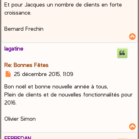
Et pour Jacques un nombre de clients en forte
croissance.
Bernard Frechin
lagatine
t
Re: Bonnes Fêtes
M
25 décembre 2015, 11:09
e
Bon noël et bonne nouvelle année à tous,
s
s
Plein de clients et de nouvelles fonctionnalités pour
a
2016.
g
e
Olivier Simon
FERREDAN