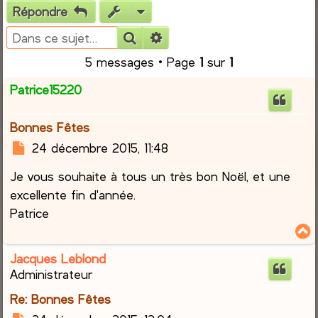
Répondre
e
Rechercher
Recherche avancée
r
5 messages • Page
1
sur
1
c
Patrice15220
h
Bonnes Fêtes
e
M
24 décembre 2015, 11:48
e
r
Je vous souhaite à tous un très bon Noël, et une
s
s
excellente fin d'année.
a
Patrice
g
e
Jacques Leblond
t
Administrateur
Re: Bonnes Fêtes