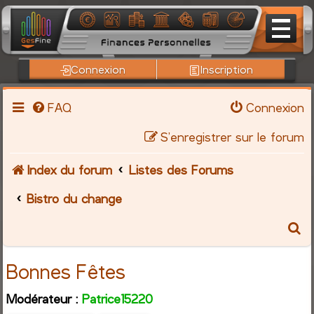
Connexion
Inscription
FAQ
Connexion
S’enregistrer sur le forum
Index du forum
Listes des Forums
Bistro du change
R
e
Bonnes Fêtes
c
Modérateur :
Patrice15220
h