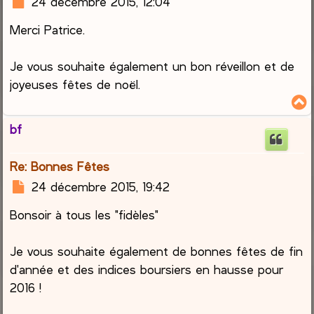
M
24 décembre 2015, 12:04
e
Merci Patrice.
s
s
a
Je vous souhaite également un bon réveillon et de
g
joyeuses fêtes de noël.
e
bf
t
Re: Bonnes Fêtes
M
24 décembre 2015, 19:42
e
Bonsoir à tous les "fidèles"
s
s
a
Je vous souhaite également de bonnes fêtes de fin
g
d'année et des indices boursiers en hausse pour
e
2016 !