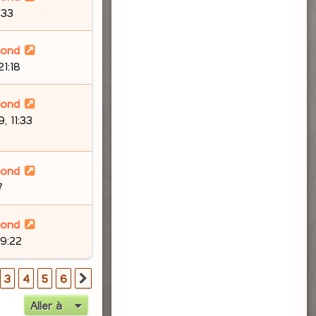
:33
lond
21:18
lond
, 11:33
lond
7
lond
09:22
3
4
5
6
Suivante
Aller à