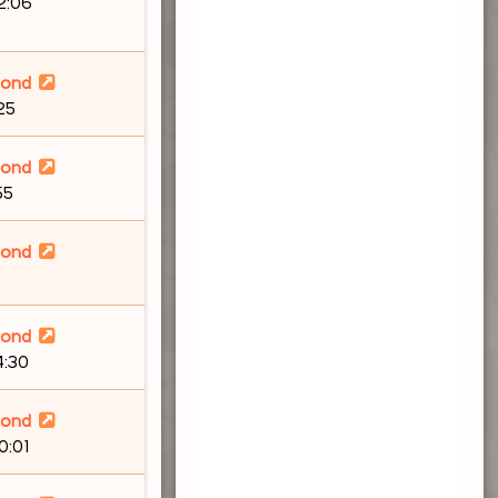
12:06
lond
:25
lond
55
lond
lond
4:30
lond
0:01