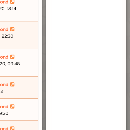
lond
0, 13:14
lond
 22:30
lond
20, 09:48
lond
02
lond
9:30
lond