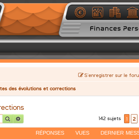
S’enregistrer sur le for
stes des évolutions et corrections
rections
142 sujets
Rechercher
Recherche avancée
1
2
RÉPONSES
VUES
DERNIER MES