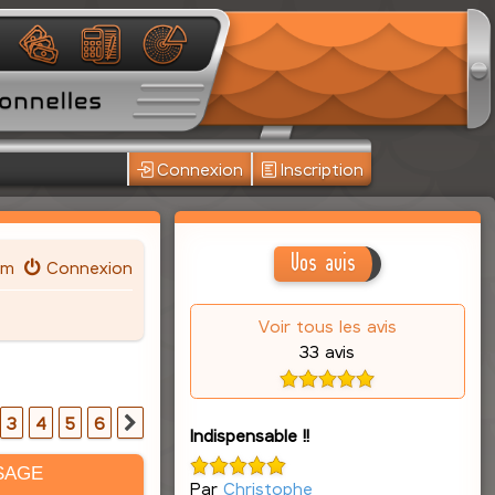
Connexion
Inscription
Vos avis
um
Connexion
Voir tous les avis
33 avis
3
4
5
6
Suivante
Indispensable !!
SAGE
Par
Christophe