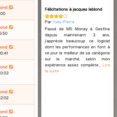
lond
Félicitations à jacques leblond
:00
Par
Yves-Pierre
lond
Passé de MS Money à Gesfine
15:50
depuis maintenant 3 ans,
j’apprécie beaucoup ce logiciel
dont les performances en font à
lond
ce jour le meilleur de sa catégorie
10:41
sur le marché, selon mon
expérience assez complète...
Lire
lond
la suite
20:03
lond
22:02
lond