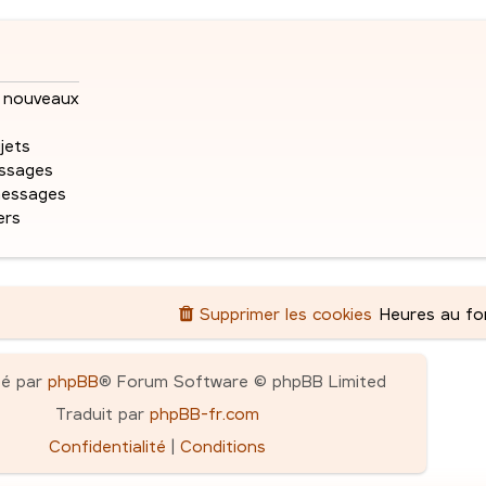
r
e
s
n
m
a
e
s
s
g
s
nouveaux
e
e
s
a
jets
s
g
ssages
e
messages
ers
Supprimer les cookies
Heures au f
pé par
phpBB
® Forum Software © phpBB Limited
Traduit par
phpBB-fr.com
Confidentialité
|
Conditions