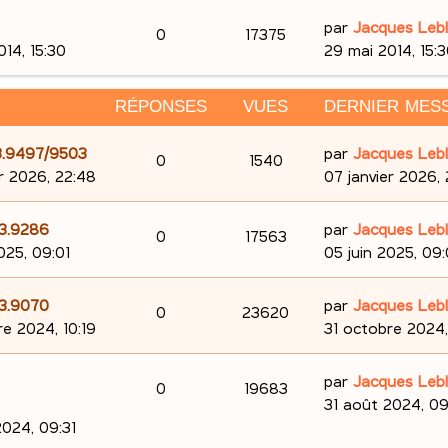
D
par
Jacques Leb
R
V
0
17375
e
014, 15:30
29 mai 2014, 15:
é
u
r
n
RÉPONSES
p
VUES
e
DERNIER MES
i
e
o
s
D
103.9497/9503
par
Jacques Leb
R
V
0
1540
r
e
er 2026, 22:48
07 janvier 2026,
n
m
é
u
r
e
s
n
D
03.9286
par
Jacques Leb
p
e
s
R
V
0
17563
i
e
025, 09:01
05 juin 2025, 09:
e
s
e
o
s
é
u
r
a
r
s
n
g
D
03.9070
par
Jacques Leb
n
p
e
R
V
0
23620
m
i
e
e
re 2024, 10:19
31 octobre 2024,
e
e
s
o
s
é
u
r
s
r
n
D
e
par
Jacques Leb
s
n
p
e
R
V
0
19683
m
i
e
31 août 2024, 09
a
e
s
e
s
o
s
é
u
r
2024, 09:31
g
s
r