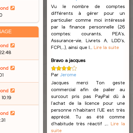
Vu le nombre de comptes
lond
différents à gérer pour un
30
particulier comme moi intéressé
par la finance personnelle (26
SAGE
comptes: courants, PEA's,
Assurance-vie, Livrets A, LDD's,
lond
FCPI,...), ainsi que l...
Lire la suite
 22:48
Bravo a jacques
lond
Par
Jerome
01
Jacques merci Ton geste
commercial afin de palier au
lond
surcout pris pas PayPal dû à
 10:19
l’achat de la licence pour une
personne n’habitant l’UE est très
lond
apprécié. Tu as été comme
:31
d’habitude très réactif ,...
Lire la
suite