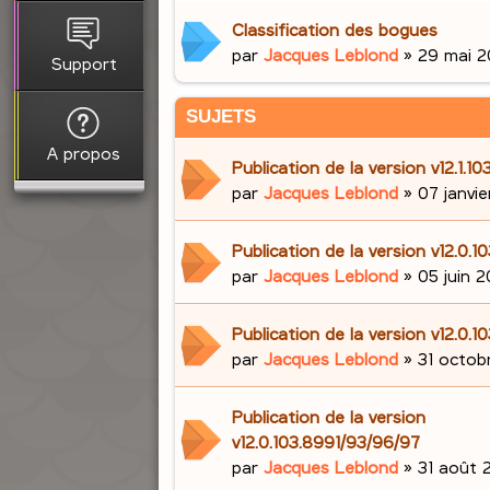
Classification des bogues
par
Jacques Leblond
»
29 mai 2
Support
SUJETS
A propos
Publication de la version v12.1.
par
Jacques Leblond
»
07 janvi
Publication de la version v12.0.1
par
Jacques Leblond
»
05 juin 2
Publication de la version v12.0.1
par
Jacques Leblond
»
31 octob
Publication de la version
v12.0.103.8991/93/96/97
par
Jacques Leblond
»
31 août 