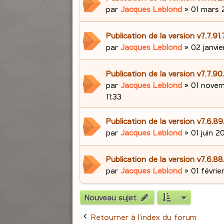
par
Jacques Leblond
»
01 mars 
Publication de la version v7.7.91
par
Jacques Leblond
»
02 janvie
Publication de la version v7.7.9
par
Jacques Leblond
»
01 novem
11:33
Publication de la version v7.6.89
par
Jacques Leblond
»
01 juin 2
Publication de la version v7.6.88
par
Jacques Leblond
»
01 févrie
Nouveau sujet
Retourner à l’index du forum