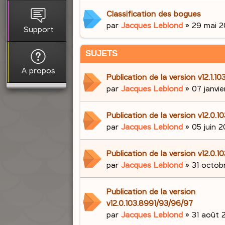
Classification des bogues
par
Jacques Leblond
»
29 mai 2
Support
SUJETS
A propos
Publication de la version v12.1.
par
Jacques Leblond
»
07 janvi
Publication de la version v12.0.1
par
Jacques Leblond
»
05 juin 2
Publication de la version v12.0.1
par
Jacques Leblond
»
31 octob
Publication de la version
v12.0.103.8991/93/96/97
par
Jacques Leblond
»
31 août 