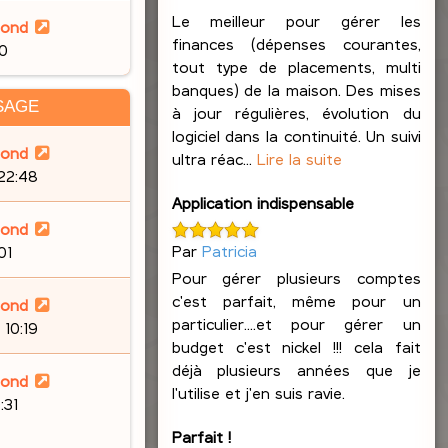
Le meilleur pour gérer les
lond
finances (dépenses courantes,
30
tout type de placements, multi
banques) de la maison. Des mises
SAGE
à jour régulières, évolution du
logiciel dans la continuité. Un suivi
lond
ultra réac...
Lire la suite
 22:48
Application indispensable
lond
Par
Patricia
01
Pour gérer plusieurs comptes
c'est parfait, même pour un
lond
particulier....et pour gérer un
 10:19
budget c'est nickel !!! cela fait
déjà plusieurs années que je
lond
l'utilise et j'en suis ravie.
:31
Parfait !