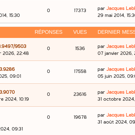
D
par
Jacques Leb
R
V
0
17373
e
014, 15:30
29 mai 2014, 15:
é
u
r
n
RÉPONSES
p
VUES
e
DERNIER MES
i
e
o
s
D
103.9497/9503
par
Jacques Leb
R
V
0
1536
r
e
er 2026, 22:48
07 janvier 2026,
n
m
é
u
r
e
s
n
D
03.9286
par
Jacques Leb
p
e
s
R
V
0
17558
i
e
025, 09:01
05 juin 2025, 09:
e
s
e
o
s
é
u
r
a
r
s
n
g
D
03.9070
par
Jacques Leb
n
p
e
R
V
0
23616
m
i
e
e
re 2024, 10:19
31 octobre 2024,
e
e
s
o
s
é
u
r
s
r
n
D
e
par
Jacques Leb
s
n
p
e
R
V
0
19678
m
i
e
31 août 2024, 09
a
e
s
e
s
o
s
é
u
r
2024, 09:31
g
s
r