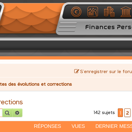
S’enregistrer sur le for
stes des évolutions et corrections
rections
142 sujets
Rechercher
Recherche avancée
1
2
RÉPONSES
VUES
DERNIER MES