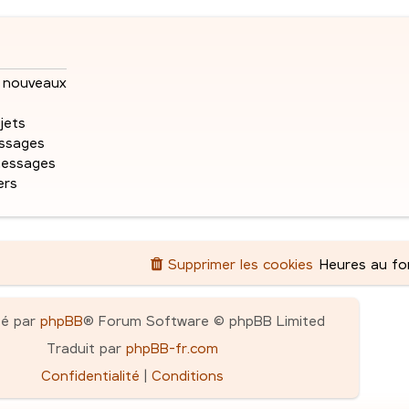
r
e
s
n
m
a
e
s
s
g
s
nouveaux
e
e
s
a
jets
s
g
ssages
e
messages
ers
Supprimer les cookies
Heures au f
pé par
phpBB
® Forum Software © phpBB Limited
Traduit par
phpBB-fr.com
Confidentialité
|
Conditions