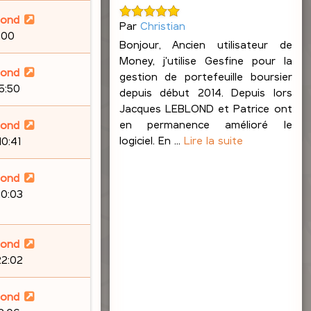
lond
Par
Christian
:00
Bonjour, Ancien utilisateur de
Money, j'utilise Gesfine pour la
lond
gestion de portefeuille boursier
15:50
depuis début 2014. Depuis lors
Jacques LEBLOND et Patrice ont
en permanence amélioré le
lond
logiciel. En ...
Lire la suite
10:41
lond
20:03
lond
22:02
lond