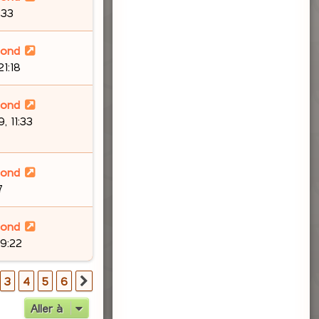
:33
lond
21:18
lond
, 11:33
lond
7
lond
09:22
3
4
5
6
Suivante
Aller à