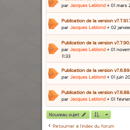
par
Jacques Leblond
»
01 mars 
Publication de la version v7.7.91
par
Jacques Leblond
»
02 janvie
Publication de la version v7.7.9
par
Jacques Leblond
»
01 novem
11:33
Publication de la version v7.6.89
par
Jacques Leblond
»
01 juin 2
Publication de la version v7.6.88
par
Jacques Leblond
»
01 févrie
Nouveau sujet
Retourner à l’index du forum