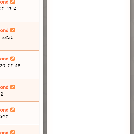
lond
0, 13:14
lond
 22:30
lond
20, 09:48
lond
02
lond
9:30
lond