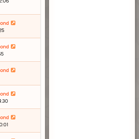
12:06
lond
:25
lond
55
lond
lond
4:30
lond
0:01