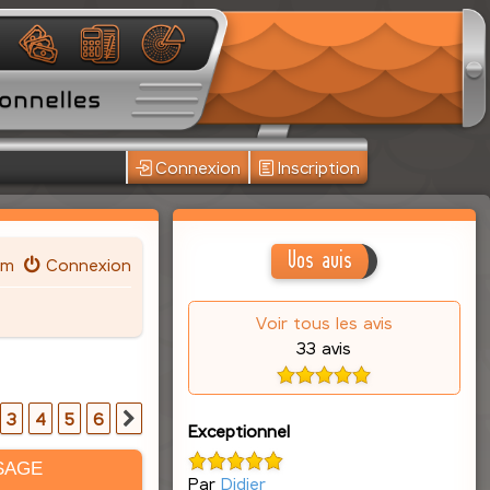
Connexion
Inscription
Vos avis
um
Connexion
Voir tous les avis
33 avis
3
4
5
6
Suivante
Exceptionnel
SAGE
Par
Didier