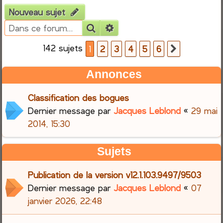
Nouveau sujet
e
Rechercher
Recherche avancée
r
142 sujets
1
2
3
4
5
6
Suivante
c
Annonces
h
Classification des bogues
e
Dernier message par
Jacques Leblond
«
29 mai
r
2014, 15:30
Sujets
Publication de la version v12.1.103.9497/9503
Dernier message par
Jacques Leblond
«
07
janvier 2026, 22:48