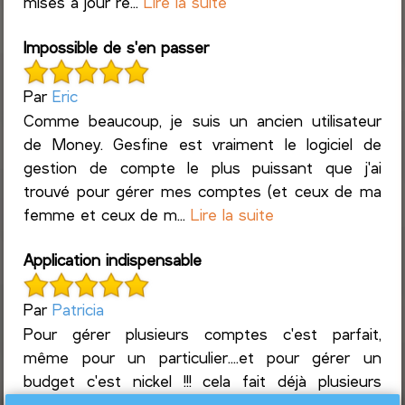
mises à jour ré...
Lire la suite
Impossible de s'en passer
Par
Eric
Comme beaucoup, je suis un ancien utilisateur
de Money. Gesfine est vraiment le logiciel de
gestion de compte le plus puissant que j'ai
trouvé pour gérer mes comptes (et ceux de ma
femme et ceux de m...
Lire la suite
Application indispensable
Par
Patricia
Pour gérer plusieurs comptes c'est parfait,
même pour un particulier....et pour gérer un
budget c'est nickel !!! cela fait déjà plusieurs
années que je l'utilise et j'en suis ravie.