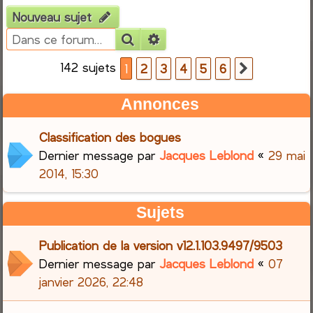
Nouveau sujet
e
Rechercher
Recherche avancée
r
142 sujets
1
2
3
4
5
6
Suivante
c
Annonces
h
Classification des bogues
e
Dernier message par
Jacques Leblond
«
29 mai
r
2014, 15:30
Sujets
Publication de la version v12.1.103.9497/9503
Dernier message par
Jacques Leblond
«
07
janvier 2026, 22:48