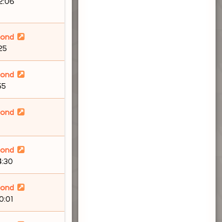
12:06
lond
:25
lond
55
lond
lond
4:30
lond
0:01