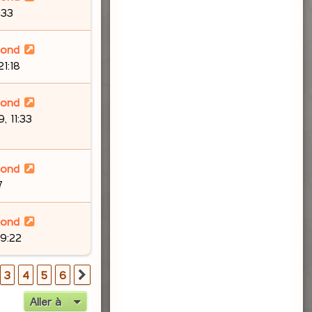
:33
lond
21:18
lond
, 11:33
lond
7
lond
09:22
3
4
5
6
Suivante
Aller à