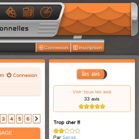
Connexion
Inscription
Vos avis
um
Connexion
Voir tous les avis
33 avis
3
4
5
6
Suivante
Trop cher !!!
SAGE
Par
Serge