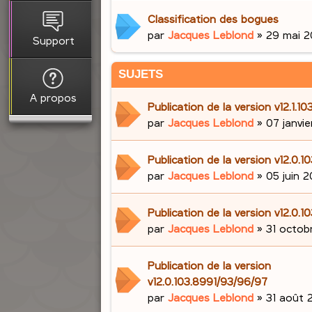
Classification des bogues
par
Jacques Leblond
»
29 mai 2
Support
SUJETS
A propos
Publication de la version v12.1.
par
Jacques Leblond
»
07 janvi
Publication de la version v12.0.1
par
Jacques Leblond
»
05 juin 2
Publication de la version v12.0.1
par
Jacques Leblond
»
31 octob
Publication de la version
v12.0.103.8991/93/96/97
par
Jacques Leblond
»
31 août 