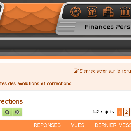
S’enregistrer sur le for
stes des évolutions et corrections
rections
142 sujets
Rechercher
Recherche avancée
1
2
RÉPONSES
VUES
DERNIER MES