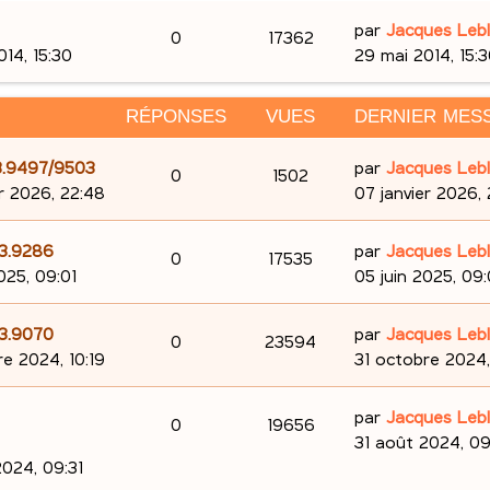
D
par
Jacques Leb
R
V
0
17362
e
014, 15:30
29 mai 2014, 15:
é
u
r
n
RÉPONSES
p
VUES
e
DERNIER MES
i
e
o
s
D
103.9497/9503
par
Jacques Leb
R
V
0
1502
r
e
er 2026, 22:48
07 janvier 2026,
n
m
é
u
r
e
s
n
D
03.9286
par
Jacques Leb
p
e
s
R
V
0
17535
i
e
025, 09:01
05 juin 2025, 09:
e
s
e
o
s
é
u
r
a
r
s
n
g
D
03.9070
par
Jacques Leb
n
p
e
R
V
0
23594
m
i
e
e
re 2024, 10:19
31 octobre 2024,
e
e
s
o
s
é
u
r
s
r
n
D
e
par
Jacques Leb
s
n
p
e
R
V
0
19656
m
i
e
31 août 2024, 09
a
e
s
e
s
o
s
é
u
r
2024, 09:31
g
s
r