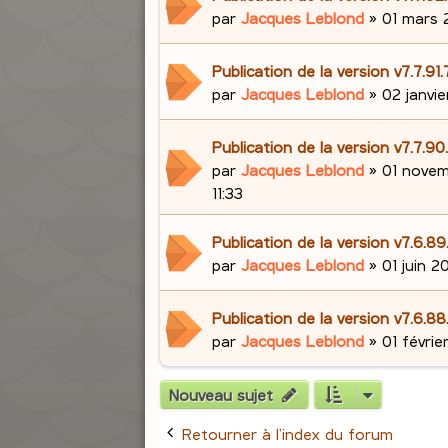
par
Jacques Leblond
»
01 mars 
Publication de la version v7.7.91
par
Jacques Leblond
»
02 janvie
Publication de la version v7.7.9
par
Jacques Leblond
»
01 novem
11:33
Publication de la version v7.6.89
par
Jacques Leblond
»
01 juin 2
Publication de la version v7.6.88
par
Jacques Leblond
»
01 févrie
Nouveau sujet
Retourner à l’index du forum