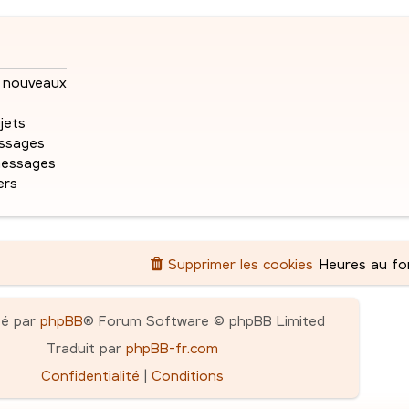
r
e
s
n
m
a
e
s
s
g
s
nouveaux
e
e
s
a
jets
s
g
ssages
e
messages
ers
Supprimer les cookies
Heures au f
pé par
phpBB
® Forum Software © phpBB Limited
Traduit par
phpBB-fr.com
Confidentialité
|
Conditions