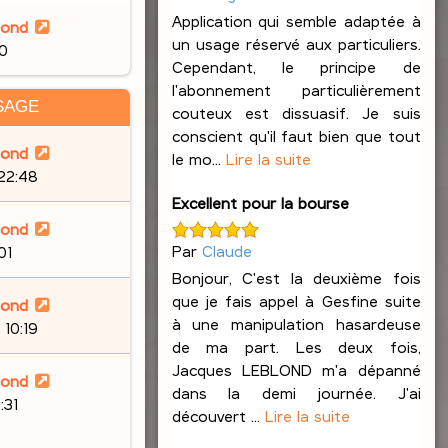
Application qui semble adaptée à
lond
un usage réservé aux particuliers.
30
Cependant, le principe de
l'abonnement particulièrement
SAGE
couteux est dissuasif. Je suis
conscient qu'il faut bien que tout
lond
le mo...
Lire la suite
 22:48
Excellent pour la bourse
lond
Par
Claude
01
Bonjour, C'est la deuxième fois
que je fais appel à Gesfine suite
lond
à une manipulation hasardeuse
 10:19
de ma part. Les deux fois,
Jacques LEBLOND m'a dépanné
lond
dans la demi journée. J'ai
:31
découvert ...
Lire la suite