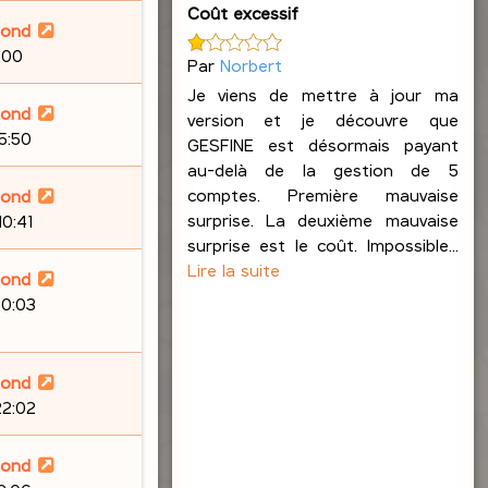
Coût excessif
lond
:00
Par
Norbert
Je viens de mettre à jour ma
lond
version et je découvre que
15:50
GESFINE est désormais payant
au-delà de la gestion de 5
comptes. Première mauvaise
lond
surprise. La deuxième mauvaise
10:41
surprise est le coût. Impossible...
Lire la suite
lond
20:03
lond
22:02
lond