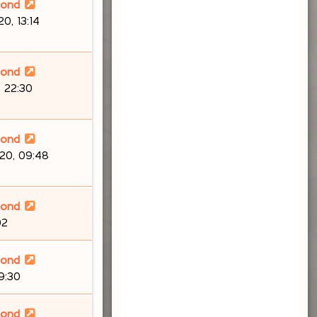
lond
0, 13:14
lond
 22:30
lond
20, 09:48
lond
02
lond
9:30
lond