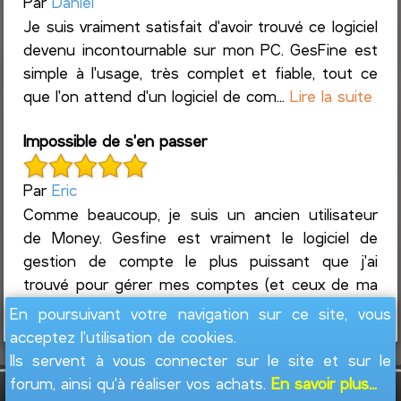
Par
Daniel
Je suis vraiment satisfait d'avoir trouvé ce logiciel
devenu incontournable sur mon PC. GesFine est
simple à l'usage, très complet et fiable, tout ce
que l'on attend d'un logiciel de com...
Lire la suite
Impossible de s'en passer
Par
Eric
Comme beaucoup, je suis un ancien utilisateur
de Money. Gesfine est vraiment le logiciel de
gestion de compte le plus puissant que j'ai
trouvé pour gérer mes comptes (et ceux de ma
femme et ceux de m...
Lire la suite
En poursuivant votre navigation sur ce site, vous
acceptez l'utilisation de cookies.
Ils servent à vous connecter sur le site et sur le
forum, ainsi qu'à réaliser vos achats.
En savoir plus...
GesFine - Copyright © 2008 - 2026
Jacques