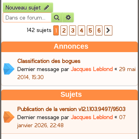
Nouveau sujet
e
Rechercher
Recherche avancée
r
142 sujets
1
2
3
4
5
6
Suivante
c
Annonces
h
Classification des bogues
e
Dernier message par
Jacques Leblond
«
29 mai
r
2014, 15:30
Sujets
Publication de la version v12.1.103.9497/9503
Dernier message par
Jacques Leblond
«
07
janvier 2026, 22:48