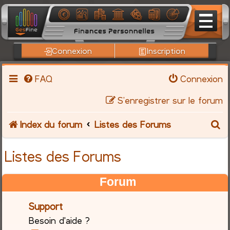
Connexion
Inscription
FAQ
Connexion
S’enregistrer sur le forum
R
Index du forum
Listes des Forums
e
Listes des Forums
c
Forum
h
Support
e
Besoin d'aide ?
r