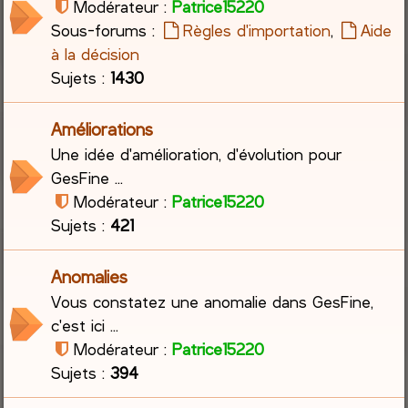
Modérateur :
Patrice15220
Sous-forums :
Règles d'importation
,
Aide
c
à la décision
h
Sujets :
1430
e
Améliorations
r
Une idée d'amélioration, d'évolution pour
GesFine ...
Modérateur :
Patrice15220
Sujets :
421
Anomalies
Vous constatez une anomalie dans GesFine,
c'est ici ...
Modérateur :
Patrice15220
Sujets :
394