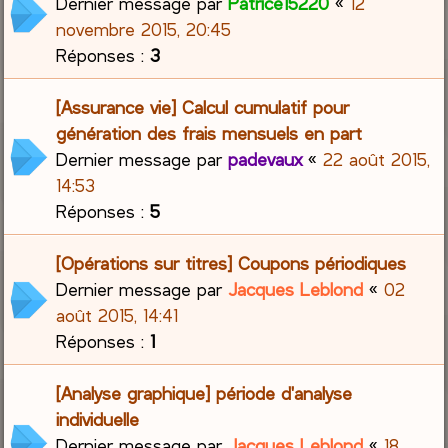
Dernier message par
Patrice15220
«
12
novembre 2015, 20:45
Réponses :
3
[Assurance vie] Calcul cumulatif pour
génération des frais mensuels en part
Dernier message par
padevaux
«
22 août 2015,
14:53
Réponses :
5
[Opérations sur titres] Coupons périodiques
Dernier message par
Jacques Leblond
«
02
août 2015, 14:41
Réponses :
1
[Analyse graphique] période d'analyse
individuelle
Dernier message par
Jacques Leblond
«
18