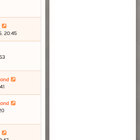
, 20:45
:53
lond
41
lond
20
23:47