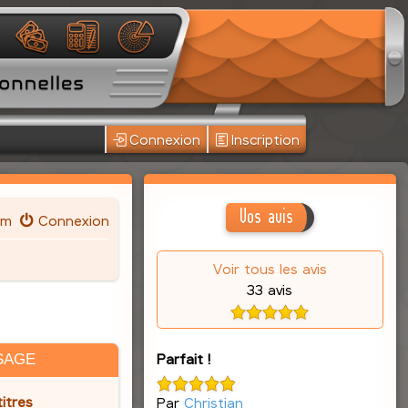
Connexion
Inscription
Vos avis
um
Connexion
Voir tous les avis
33 avis
Parfait !
SAGE
itres
Par
Christian