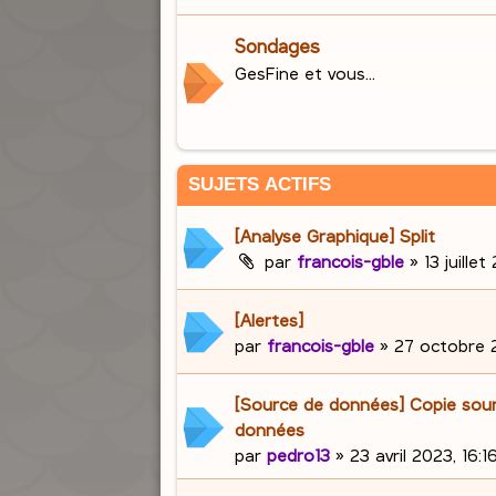
Sondages
GesFine et vous...
SUJETS ACTIFS
[Analyse Graphique] Split
par
francois-gble
»
13 juille
[Alertes]
par
francois-gble
»
27 octobre 2
[Source de données] Copie sou
données
par
pedro13
»
23 avril 2023, 16:1