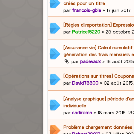
créés pour un titre
par
francois-gble
»
17 juin 2017,
[Règles d'importation] Expressio
par
Patrice15220
»
28 octobre 2
[Assurance vie] Calcul cumulatif
génération des frais mensuels e
par
padevaux
»
16 août 2015
[Opérations sur titres] Coupons
par
David78800
»
02 août 2015,
[Analyse graphique] période d'a
individuelle
par
sadiroma
»
18 mars 2015, 13
Problème chargement données
par
Robert28013
»
07 juillet 202