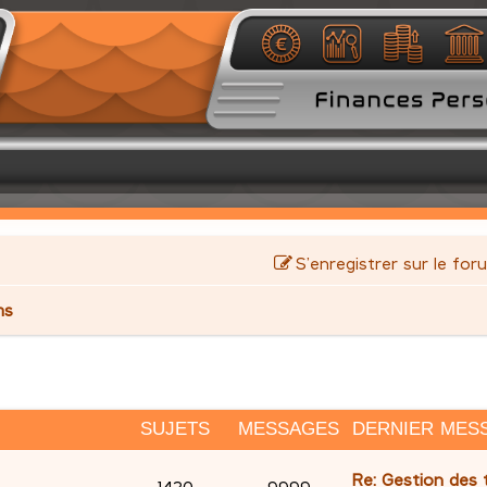
S’enregistrer sur le for
ms
SUJETS
MESSAGES
DERNIER MES
D
Re: Gestion des t
S
M
1430
9999