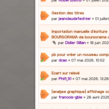
Gestion des titres
par
jeanclaudefechter
»
01 juill
Importation manuelle d'écriture
BOURSORAMA via boursorama c
par
Didier Gillan
»
18 juin 202
pb pour créer un nouveau com
par
dcax
»
07 mai 2026, 10:02
Ecart sur relevé
par
Phifi_91
»
07 mai 2026, 13:28
[analyse graphique] affichage c
par
francois-gble
»
28 avril 2026