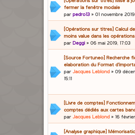
[Opérations sur titres] Mise à j
fermer la fenêtre modale
par
pedro13
»
01 novembre 2019
[Opérations sur titres] Calcul d
moins value dans les opération
par
Deggi
»
06 mai 2019, 17:03
[Source Fortuneo] Recherche fic
elaboration du Format d'import
par
Jacques Leblond
»
09 décem
15:11
[Livre de comptes] Fonctionne
comptes dédiés aux cartes banc
par
Jacques Leblond
»
16 févrie
[Analyse graphique] Mémorisati