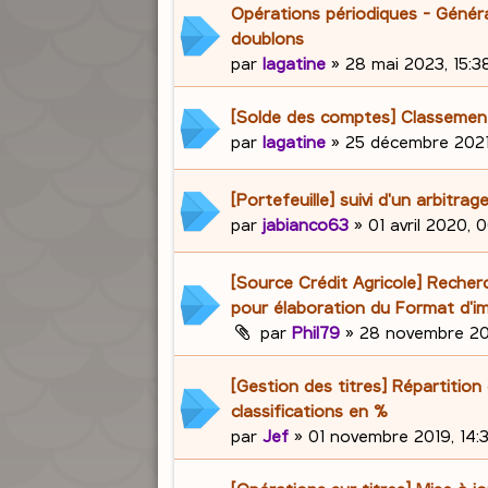
Opérations périodiques - Génér
doublons
par
lagatine
»
28 mai 2023, 15:3
[Solde des comptes] Classemen
par
lagatine
»
25 décembre 2021,
[Portefeuille] suivi d'un arbitrag
par
jabianco63
»
01 avril 2020, 
[Source Crédit Agricole] Recherc
pour élaboration du Format d'i
par
Phil79
»
28 novembre 20
[Gestion des titres] Répartition
classifications en %
par
Jef
»
01 novembre 2019, 14: