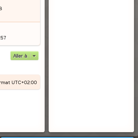
18
:57
Aller à
ormat
UTC+02:00