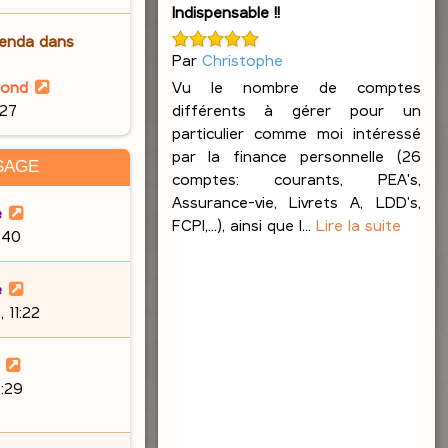
e
i
Indispensable !!
m
e
r
e
enda dans
r
l
s
Par
Christophe
n
e
s
V
Vu le nombre de comptes
lond
i
d
a
o
différents à gérer pour un
:27
e
e
g
i
particulier comme moi intéressé
r
r
e
r
par la finance personnelle (26
m
SAGE
n
l
comptes: courants, PEA's,
e
i
e
Assurance-vie, Livrets A, LDD's,
s
e
e
d
FCPI,...), ainsi que l...
Lire la suite
s
9:40
r
e
a
m
r
g
e
e
n
e
s
 11:22
i
s
e
a
r
g
m
:29
e
e
s