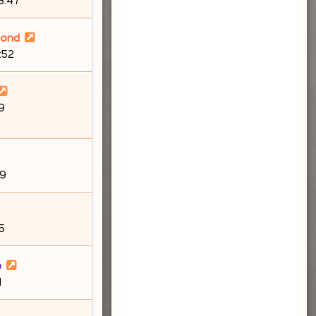
lond
6:52
9
19
5
e
1