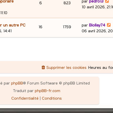
D
mporaire
e
par
pedro13
s
n
p
e
R
V
6
823
m
i
e
10 avril 2026, 21:
a
e
s
e
s
o
s
é
u
r
11:10
g
s
r
n
e
e
s
n
p
e
m
i
D
ur un autre PC
par
Biollay74
a
R
V
16
1759
e
s
e
s
o
s
e
, 14:41
06 avril 2026, 20
g
s
r
é
u
r
e
e
s
n
m
n
p
e
a
e
i
s
s
g
s
e
o
s
e
e
s
r
n
a
m
Supprimer les cookies
Heures au f
s
g
e
s
e
s
e
s
pé par
phpBB
® Forum Software © phpBB Limited
a
Traduit par
phpBB-fr.com
s
g
Confidentialité
|
Conditions
e