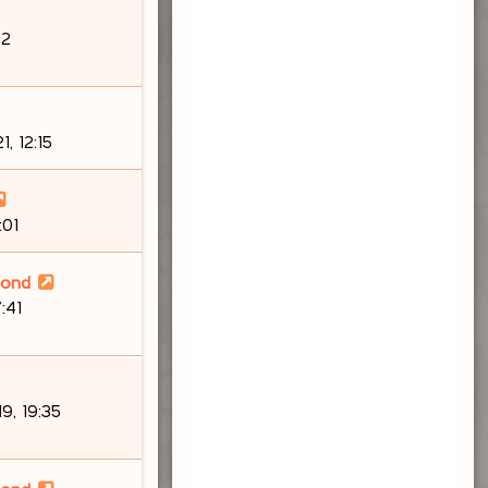
s
a
32
g
e
, 12:15
:01
lond
7:41
9, 19:35