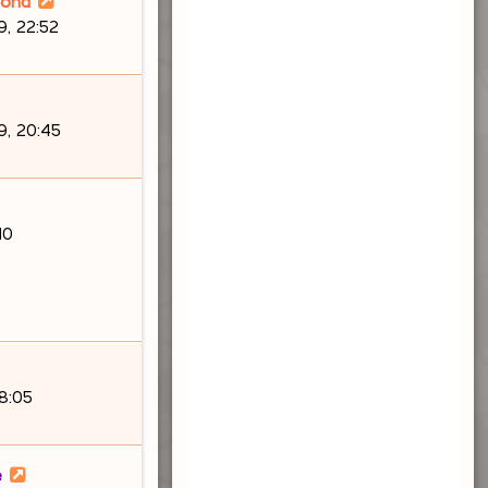
lond
, 22:52
9, 20:45
10
18:05
e