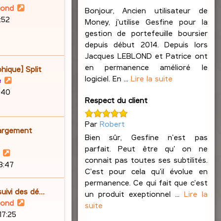
V
lond
Bonjour, Ancien utilisateur de
o
6:52
Money, j'utilise Gesfine pour la
i
gestion de portefeuille boursier
r
depuis début 2014. Depuis lors
l
Jacques LEBLOND et Patrice ont
e
en permanence amélioré le
hique] Split
d
logiciel. En ...
Lire la suite
V
e
e
o
9:40
r
Respect du client
i
n
r
i
Par
Robert
l
argement
e
e
Bien sûr, Gesfine n'est pas
r
d
parfait. Peut être qu' on ne
V
m
e
connait pas toutes ses subtilités.
o
23:47
e
r
C'est pour cela qu'il évolue en
i
s
n
permanence. Ce qui fait que c'est
r
s
suivi des dé…
i
un produit exeptionnel ...
Lire la
l
a
V
lond
e
suite
e
g
o
17:25
r
d