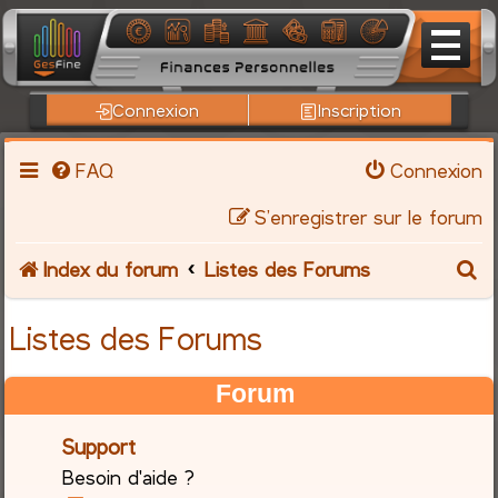
Connexion
Inscription
FAQ
Connexion
S’enregistrer sur le forum
R
Index du forum
Listes des Forums
e
Listes des Forums
c
Forum
h
Support
e
Besoin d'aide ?
r