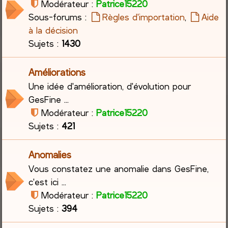
Modérateur :
Patrice15220
Sous-forums :
Règles d'importation
,
Aide
c
à la décision
h
Sujets :
1430
e
Améliorations
r
Une idée d'amélioration, d'évolution pour
GesFine ...
Modérateur :
Patrice15220
Sujets :
421
Anomalies
Vous constatez une anomalie dans GesFine,
c'est ici ...
Modérateur :
Patrice15220
Sujets :
394