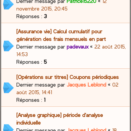
Dernier message par
Patrice15220
«
12
novembre 2015, 20:45
Réponses :
3
[Assurance vie] Calcul cumulatif pour
génération des frais mensuels en part
Dernier message par
padevaux
«
22 août 2015,
14:53
Réponses :
5
[Opérations sur titres] Coupons périodiques
Dernier message par
Jacques Leblond
«
02
août 2015, 14:41
Réponses :
1
[Analyse graphique] période d'analyse
individuelle
Dernier message par
Jacques Leblond
«
18