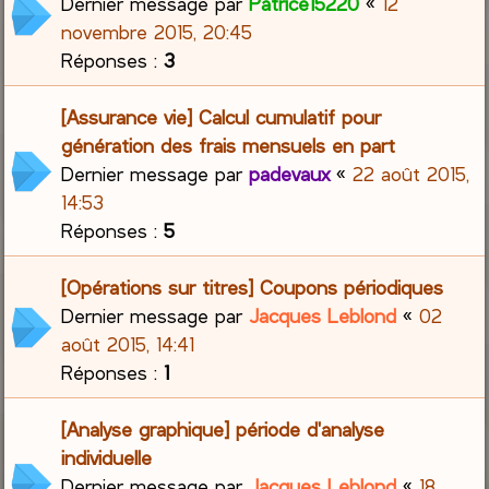
Dernier message par
Patrice15220
«
12
novembre 2015, 20:45
Réponses :
3
[Assurance vie] Calcul cumulatif pour
génération des frais mensuels en part
Dernier message par
padevaux
«
22 août 2015,
14:53
Réponses :
5
[Opérations sur titres] Coupons périodiques
Dernier message par
Jacques Leblond
«
02
août 2015, 14:41
Réponses :
1
[Analyse graphique] période d'analyse
individuelle
Dernier message par
Jacques Leblond
«
18