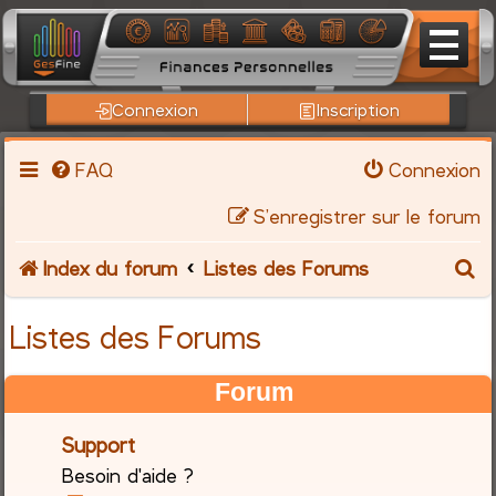
Connexion
Inscription
FAQ
Connexion
S’enregistrer sur le forum
R
Index du forum
Listes des Forums
e
Listes des Forums
c
Forum
h
Support
e
Besoin d'aide ?
r