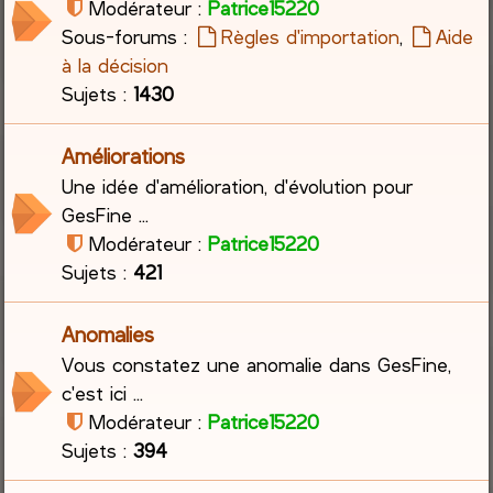
Modérateur :
Patrice15220
Sous-forums :
Règles d'importation
,
Aide
c
à la décision
h
Sujets :
1430
e
Améliorations
r
Une idée d'amélioration, d'évolution pour
GesFine ...
Modérateur :
Patrice15220
Sujets :
421
Anomalies
Vous constatez une anomalie dans GesFine,
c'est ici ...
Modérateur :
Patrice15220
Sujets :
394