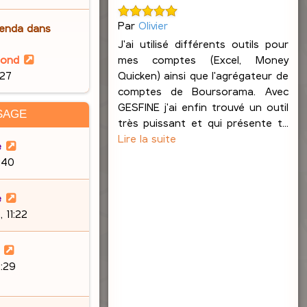
e
i
m
e
r
e
Par
Olivier
enda dans
r
l
s
J'ai utilisé différents outils pour
n
e
s
V
mes comptes (Excel, Money
lond
i
d
a
o
Quicken) ainsi que l'agrégateur de
:27
e
e
g
i
comptes de Boursorama. Avec
r
r
e
r
GESFINE j'ai enfin trouvé un outil
m
SAGE
n
l
très puissant et qui présente t...
e
i
e
Lire la suite
s
e
e
d
s
9:40
r
e
a
m
r
g
e
e
n
e
s
 11:22
i
s
e
a
r
g
m
:29
e
e
s