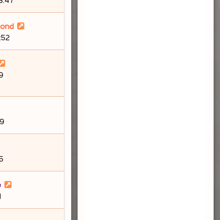
lond
6:52
9
19
5
e
1