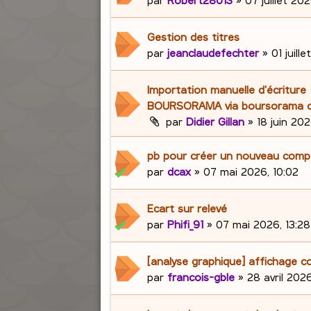
Gestion des titres
par
jeanclaudefechter
»
01 juill
Importation manuelle d'écriture
BOURSORAMA via boursorama c
par
Didier Gillan
»
18 juin 202
pb pour créer un nouveau com
par
dcax
»
07 mai 2026, 10:02
Ecart sur relevé
par
Phifi_91
»
07 mai 2026, 13:28
[analyse graphique] affichage c
par
francois-gble
»
28 avril 2026