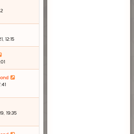
s
a
32
g
e
, 12:15
:01
lond
7:41
9, 19:35