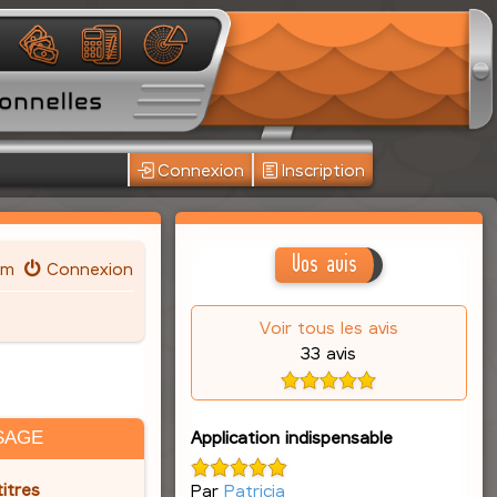
Connexion
Inscription
Vos avis
um
Connexion
Voir tous les avis
33 avis
Application indispensable
SAGE
itres
Par
Patricia