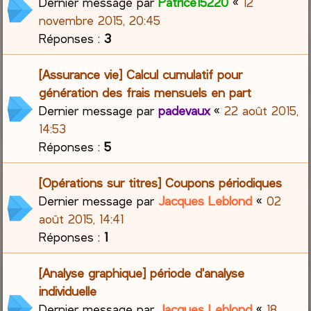
Dernier message par
Patrice15220
«
12
novembre 2015, 20:45
Réponses :
3
[Assurance vie] Calcul cumulatif pour
génération des frais mensuels en part
Dernier message par
padevaux
«
22 août 2015,
14:53
Réponses :
5
[Opérations sur titres] Coupons périodiques
Dernier message par
Jacques Leblond
«
02
août 2015, 14:41
Réponses :
1
[Analyse graphique] période d'analyse
individuelle
Dernier message par
Jacques Leblond
«
18