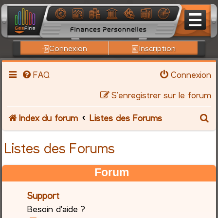
Connexion
Inscription
FAQ
Connexion
S’enregistrer sur le forum
R
Index du forum
Listes des Forums
e
Listes des Forums
c
Forum
h
Support
e
Besoin d'aide ?
r