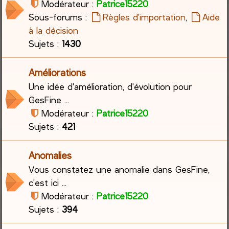
Modérateur :
Patrice15220
Sous-forums :
Règles d'importation
,
Aide
c
à la décision
h
Sujets :
1430
e
Améliorations
r
Une idée d'amélioration, d'évolution pour
GesFine ...
Modérateur :
Patrice15220
Sujets :
421
Anomalies
Vous constatez une anomalie dans GesFine,
c'est ici ...
Modérateur :
Patrice15220
Sujets :
394