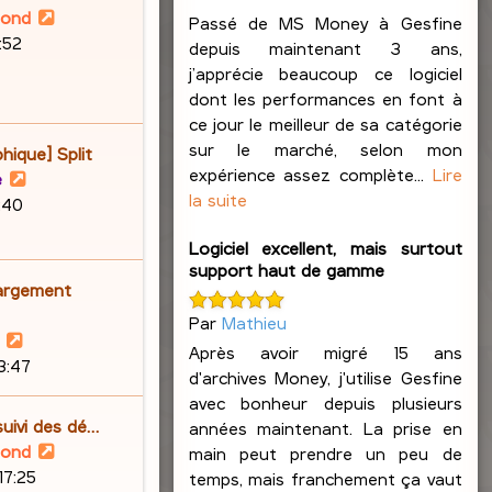
V
lond
Passé de MS Money à Gesfine
o
6:52
depuis maintenant 3 ans,
i
j’apprécie beaucoup ce logiciel
r
dont les performances en font à
l
ce jour le meilleur de sa catégorie
e
sur le marché, selon mon
hique] Split
d
expérience assez complète...
Lire
V
e
e
la suite
o
9:40
r
i
n
Logiciel excellent, mais surtout
r
i
support haut de gamme
l
argement
e
e
r
Par
Mathieu
d
V
m
Après avoir migré 15 ans
e
o
23:47
e
d'archives Money, j'utilise Gesfine
r
i
s
avec bonheur depuis plusieurs
n
r
s
suivi des dé…
années maintenant. La prise en
i
l
a
V
lond
main peut prendre un peu de
e
e
g
o
17:25
temps, mais franchement ça vaut
r
d