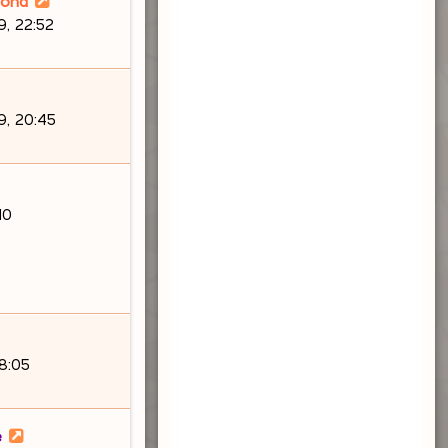
lond
, 22:52
9, 20:45
10
18:05
e