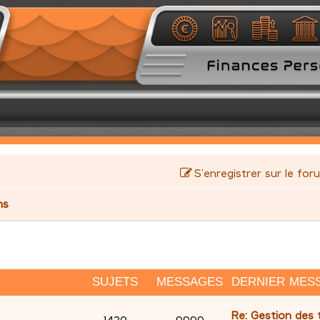
S’enregistrer sur le for
ms
SUJETS
MESSAGES
DERNIER MES
D
Re: Gestion des t
S
M
1430
9999