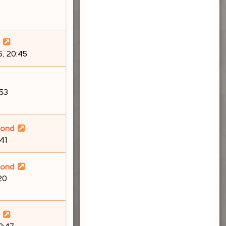
, 20:45
:53
lond
41
lond
20
23:47