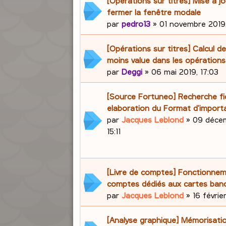
[Opérations sur titres] Mise à j
fermer la fenêtre modale
par
pedro13
»
01 novembre 2019
[Opérations sur titres] Calcul d
moins value dans les opération
par
Deggi
»
06 mai 2019, 17:03
[Source Fortuneo] Recherche fic
elaboration du Format d'import
par
Jacques Leblond
»
09 décem
15:11
[Livre de comptes] Fonctionne
comptes dédiés aux cartes banc
par
Jacques Leblond
»
16 févrie
[Analyse graphique] Mémorisati