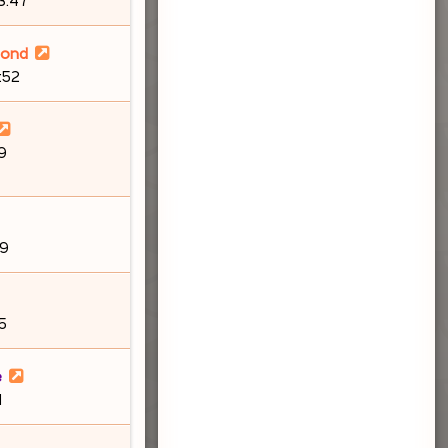
lond
6:52
9
19
5
e
1