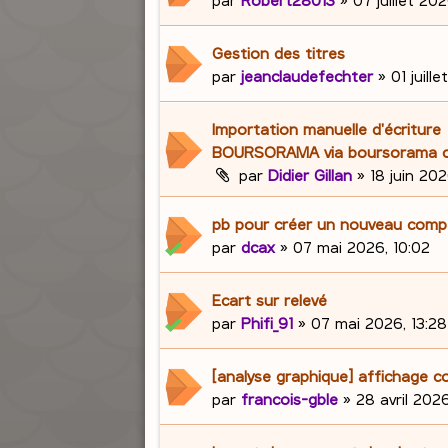
Gestion des titres
par
jeanclaudefechter
»
01 juill
Importation manuelle d'écriture
BOURSORAMA via boursorama c
par
Didier Gillan
»
18 juin 202
pb pour créer un nouveau com
par
dcax
»
07 mai 2026, 10:02
Ecart sur relevé
par
Phifi_91
»
07 mai 2026, 13:28
[analyse graphique] affichage c
par
francois-gble
»
28 avril 2026