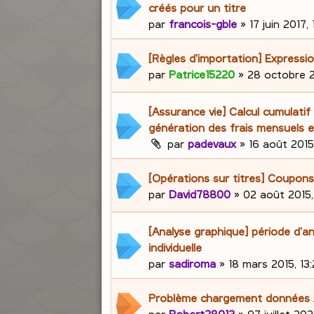
créés pour un titre
par
francois-gble
»
17 juin 2017,
[Règles d'importation] Expressio
par
Patrice15220
»
28 octobre 2
[Assurance vie] Calcul cumulatif
génération des frais mensuels e
par
padevaux
»
16 août 2015
[Opérations sur titres] Coupons
par
David78800
»
02 août 2015,
[Analyse graphique] période d'a
individuelle
par
sadiroma
»
18 mars 2015, 13
Problème chargement données
par
Robert28013
»
07 juillet 202