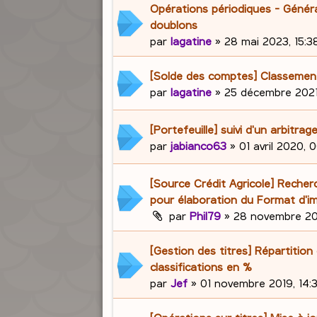
Opérations périodiques - Génér
doublons
par
lagatine
»
28 mai 2023, 15:3
[Solde des comptes] Classemen
par
lagatine
»
25 décembre 2021,
[Portefeuille] suivi d'un arbitrag
par
jabianco63
»
01 avril 2020, 
[Source Crédit Agricole] Recherc
pour élaboration du Format d'i
par
Phil79
»
28 novembre 20
[Gestion des titres] Répartition
classifications en %
par
Jef
»
01 novembre 2019, 14: