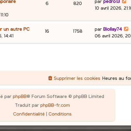
D
mporaire
e
par
pedro13
s
n
p
e
R
V
6
820
m
i
e
10 avril 2026, 21:
a
e
s
e
s
o
s
é
u
r
11:10
g
s
r
n
e
e
s
n
p
e
m
i
D
ur un autre PC
par
Biollay74
a
R
V
16
1758
e
s
e
s
o
s
e
, 14:41
06 avril 2026, 20
g
s
r
é
u
r
e
e
s
n
m
n
p
e
a
e
i
s
s
g
s
e
o
s
e
e
s
r
n
a
m
Supprimer les cookies
Heures au f
s
g
e
s
e
s
e
s
pé par
phpBB
® Forum Software © phpBB Limited
a
Traduit par
phpBB-fr.com
s
g
Confidentialité
|
Conditions
e