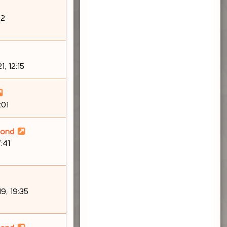
s
a
32
g
e
, 12:15
:01
lond
7:41
9, 19:35