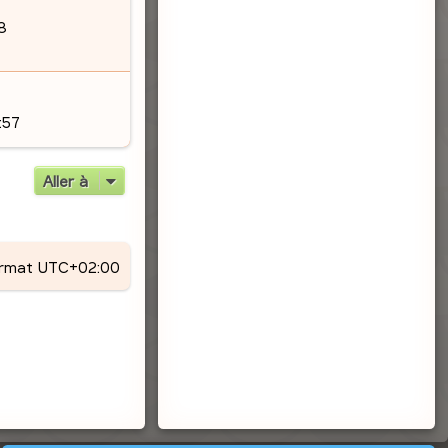
18
:57
Aller à
ormat
UTC+02:00