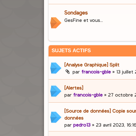
Sondages
GesFine et vous...
SUJETS ACTIFS
[Analyse Graphique] Split
par
francois-gble
»
13 juille
[Alertes]
par
francois-gble
»
27 octobre 2
[Source de données] Copie sou
données
par
pedro13
»
23 avril 2023, 16:1