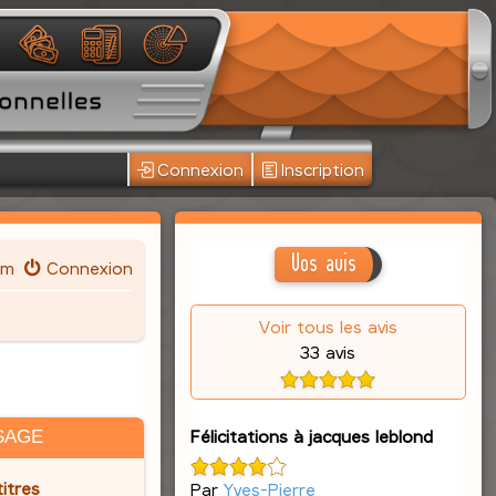
Connexion
Inscription
Vos avis
um
Connexion
Voir tous les avis
33 avis
Félicitations à jacques leblond
SAGE
itres
Par
Yves-Pierre