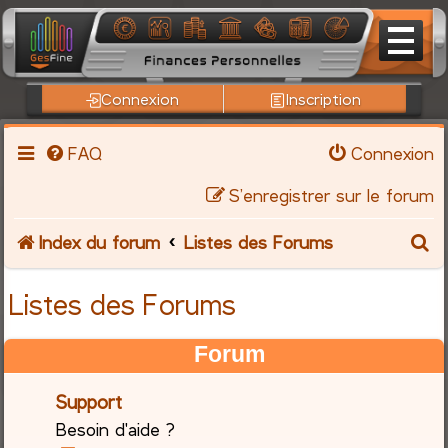
Connexion
Inscription
FAQ
Connexion
S’enregistrer sur le forum
R
Index du forum
Listes des Forums
e
Listes des Forums
c
Forum
h
Support
e
Besoin d'aide ?
r