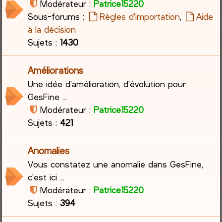
Modérateur :
Patrice15220
Sous-forums :
Règles d'importation
,
Aide
c
à la décision
h
Sujets :
1430
e
Améliorations
r
Une idée d'amélioration, d'évolution pour
GesFine ...
Modérateur :
Patrice15220
Sujets :
421
Anomalies
Vous constatez une anomalie dans GesFine,
c'est ici ...
Modérateur :
Patrice15220
Sujets :
394