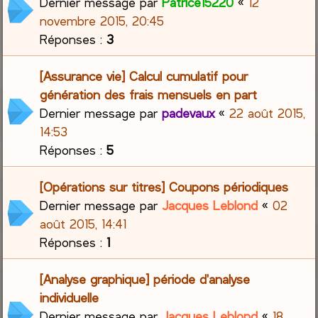
Dernier message par
Patrice15220
«
12
novembre 2015, 20:45
Réponses :
3
[Assurance vie] Calcul cumulatif pour
génération des frais mensuels en part
Dernier message par
padevaux
«
22 août 2015,
14:53
Réponses :
5
[Opérations sur titres] Coupons périodiques
Dernier message par
Jacques Leblond
«
02
août 2015, 14:41
Réponses :
1
[Analyse graphique] période d'analyse
individuelle
Dernier message par
Jacques Leblond
«
18