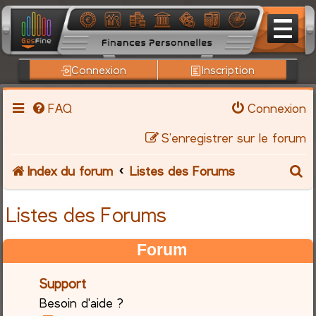
Connexion
Inscription
FAQ
Connexion
S’enregistrer sur le forum
R
Index du forum
Listes des Forums
e
Listes des Forums
c
Forum
h
Support
e
Besoin d'aide ?
r