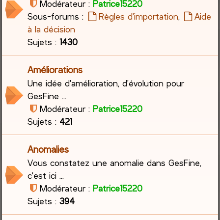
Modérateur :
Patrice15220
Sous-forums :
Règles d'importation
,
Aide
c
à la décision
h
Sujets :
1430
e
Améliorations
r
Une idée d'amélioration, d'évolution pour
GesFine ...
Modérateur :
Patrice15220
Sujets :
421
Anomalies
Vous constatez une anomalie dans GesFine,
c'est ici ...
Modérateur :
Patrice15220
Sujets :
394