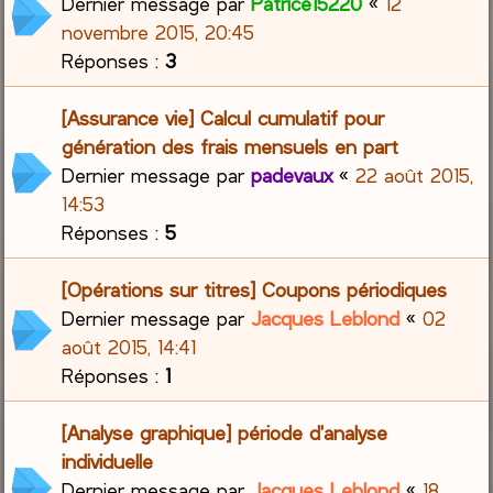
Dernier message par
Patrice15220
«
12
novembre 2015, 20:45
Réponses :
3
[Assurance vie] Calcul cumulatif pour
génération des frais mensuels en part
Dernier message par
padevaux
«
22 août 2015,
14:53
Réponses :
5
[Opérations sur titres] Coupons périodiques
Dernier message par
Jacques Leblond
«
02
août 2015, 14:41
Réponses :
1
[Analyse graphique] période d'analyse
individuelle
Dernier message par
Jacques Leblond
«
18