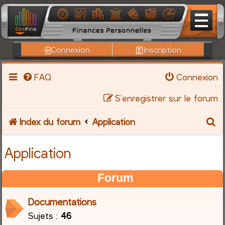
Connexion
Inscription
FAQ
Connexion
S’enregistrer sur le forum
R
Index du forum
Application
e
Application
c
Forum
h
Documentations
e
Sujets :
46
r