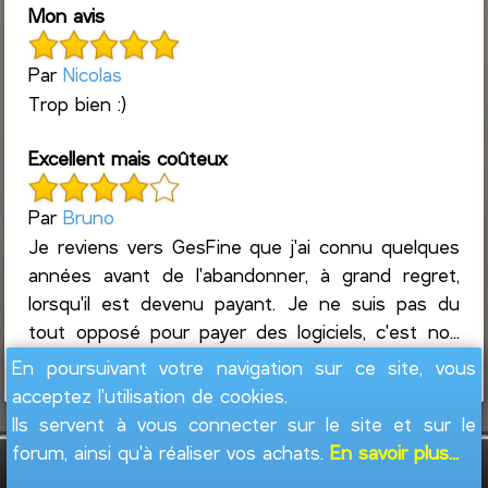
Mon avis
Par
Nicolas
Trop bien :)
Excellent mais coûteux
Par
Bruno
Je reviens vers GesFine que j'ai connu quelques
années avant de l'abandonner, à grand regret,
lorsqu'il est devenu payant. Je ne suis pas du
tout opposé pour payer des logiciels, c'est no...
Lire la suite
En poursuivant votre navigation sur ce site, vous
acceptez l'utilisation de cookies.
Ils servent à vous connecter sur le site et sur le
forum, ainsi qu'à réaliser vos achats.
En savoir plus...
GesFine - Copyright © 2008 - 2026
Jacques
Leblond