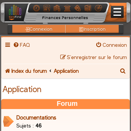
Connexion
Inscription
FAQ
Connexion
S’enregistrer sur le forum
R
Index du forum
Application
e
Application
c
Forum
h
Documentations
e
Sujets :
46
r