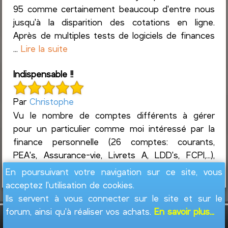
95 comme certainement beaucoup d'entre nous
jusqu'à la disparition des cotations en ligne.
Après de multiples tests de logiciels de finances
...
Lire la suite
Indispensable !!
Par
Christophe
Vu le nombre de comptes différents à gérer
pour un particulier comme moi intéressé par la
finance personnelle (26 comptes: courants,
PEA's, Assurance-vie, Livrets A, LDD's, FCPI,...),
ainsi que l...
Lire la suite
En poursuivant votre navigation sur ce site, vous
acceptez l'utilisation de cookies.
Ils servent à vous connecter sur le site et sur le
forum, ainsi qu'à réaliser vos achats.
En savoir plus...
GesFine - Copyright © 2008 - 2026
Jacques
Leblond