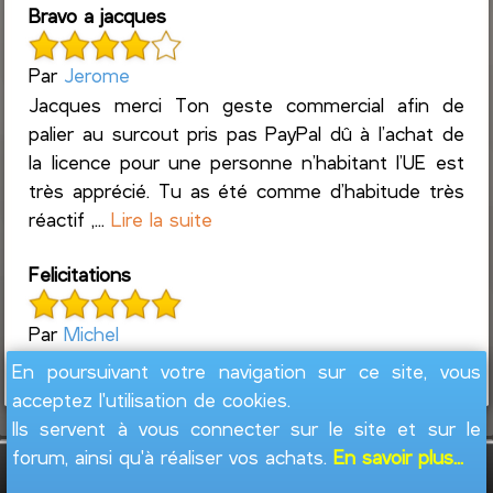
Bravo a jacques
Par
Jerome
Jacques merci Ton geste commercial afin de
palier au surcout pris pas PayPal dû à l’achat de
la licence pour une personne n’habitant l’UE est
très apprécié. Tu as été comme d’habitude très
réactif ,...
Lire la suite
Felicitations
Par
Michel
Super logiciel pour suivre ces finances
En poursuivant votre navigation sur ce site, vous
acceptez l'utilisation de cookies.
Ils servent à vous connecter sur le site et sur le
forum, ainsi qu'à réaliser vos achats.
En savoir plus...
GesFine - Copyright © 2008 - 2026
Jacques
Leblond