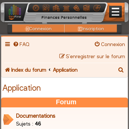
Connexion
Inscription
FAQ
Connexion
S’enregistrer sur le forum
R
Index du forum
Application
e
Application
c
Forum
h
Documentations
e
Sujets :
46
r