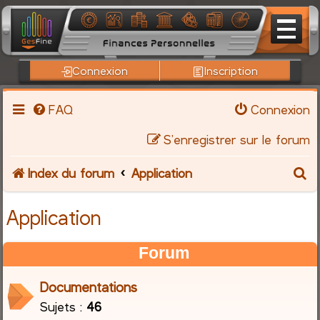
Connexion
Inscription
FAQ
Connexion
S’enregistrer sur le forum
R
Index du forum
Application
e
Application
c
Forum
h
Documentations
e
Sujets :
46
r