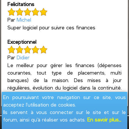
Felicitations
Par
Michel
Super logiciel pour suivre ces finances
Exceptionnel
Par
Didier
Le meilleur pour gérer les finances (dépenses
courantes, tout type de placements, multi
banques) de la maison. Des mises à jour
régulières, évolution du logiciel dans la continuité.
Un suivi ultra réac...
Lire la suite
En poursuivant votre navigation sur ce site, vous
acceptez l'utilisation de cookies.
Ils servent à vous connecter sur le site et sur le
forum, ainsi qu'à réaliser vos achats.
En savoir plus...
GesFine - Copyright © 2008 - 2026
Jacques
Leblond