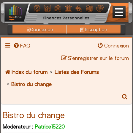
Connexion
Inscription
FAQ
Connexion
S’enregistrer sur le forum
Index du forum
Listes des Forums
Bistro du change
R
e
Bistro du change
c
Modérateur :
Patrice15220
h