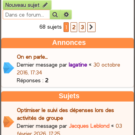
Nouveau sujet
e
Rechercher
Recherche avancée
r
68 sujets
1
2
3
Suivante
c
Annonces
h
On en parle...
e
Dernier message par
lagatine
«
30 octobre
2016, 17:34
r
Réponses :
2
Sujets
Optimiser le suivi des dépenses lors des
activités de groupe
Dernier message par
Jacques Leblond
«
03
février 2026, 17:25