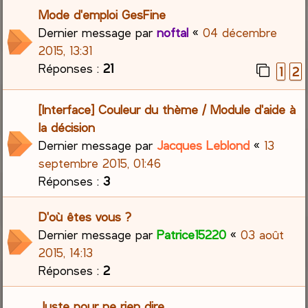
Mode d'emploi GesFine
Dernier message par
noftal
«
04 décembre
2015, 13:31
Réponses :
21
1
2
[Interface] Couleur du thème / Module d'aide à
la décision
Dernier message par
Jacques Leblond
«
13
septembre 2015, 01:46
Réponses :
3
D'où êtes vous ?
Dernier message par
Patrice15220
«
03 août
2015, 14:13
Réponses :
2
Juste pour ne rien dire