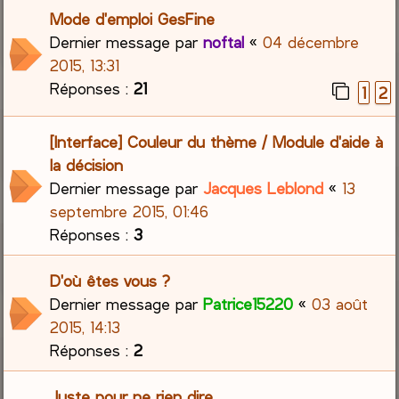
Mode d'emploi GesFine
Dernier message par
noftal
«
04 décembre
2015, 13:31
Réponses :
21
1
2
[Interface] Couleur du thème / Module d'aide à
la décision
Dernier message par
Jacques Leblond
«
13
septembre 2015, 01:46
Réponses :
3
D'où êtes vous ?
Dernier message par
Patrice15220
«
03 août
2015, 14:13
Réponses :
2
Juste pour ne rien dire