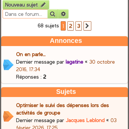
Nouveau sujet
e
Rechercher
Recherche avancée
r
68 sujets
1
2
3
Suivante
c
Annonces
h
On en parle...
e
Dernier message par
lagatine
«
30 octobre
2016, 17:34
r
Réponses :
2
Sujets
Optimiser le suivi des dépenses lors des
activités de groupe
Dernier message par
Jacques Leblond
«
03
février 2026, 17:25