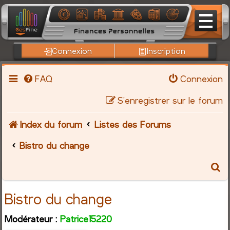
Connexion
Inscription
FAQ
Connexion
S’enregistrer sur le forum
Index du forum
Listes des Forums
Bistro du change
R
e
Bistro du change
c
Modérateur :
Patrice15220
h