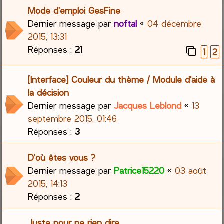
Mode d'emploi GesFine
Dernier message par
noftal
«
04 décembre
2015, 13:31
Réponses :
21
1
2
[Interface] Couleur du thème / Module d'aide à
la décision
Dernier message par
Jacques Leblond
«
13
septembre 2015, 01:46
Réponses :
3
D'où êtes vous ?
Dernier message par
Patrice15220
«
03 août
2015, 14:13
Réponses :
2
Juste pour ne rien dire