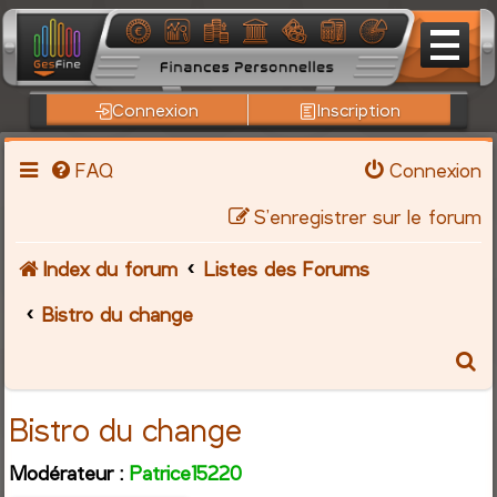
Connexion
Inscription
FAQ
Connexion
S’enregistrer sur le forum
Index du forum
Listes des Forums
Bistro du change
R
e
Bistro du change
c
Modérateur :
Patrice15220
h