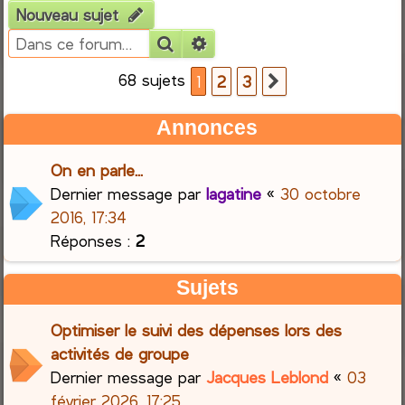
Nouveau sujet
e
Rechercher
Recherche avancée
r
68 sujets
1
2
3
Suivante
c
Annonces
h
On en parle...
e
Dernier message par
lagatine
«
30 octobre
2016, 17:34
r
Réponses :
2
Sujets
Optimiser le suivi des dépenses lors des
activités de groupe
Dernier message par
Jacques Leblond
«
03
février 2026, 17:25