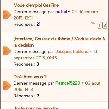
Mode d'emploi GesFine
Dernier message par
noftal
«
04 décembre
2015, 13:31
Réponses :
21
1
2
[Interface] Couleur du thème / Module d'aide à
la décision
Dernier message par
Jacques Leblond
«
13
septembre 2015, 01:46
Réponses :
3
D'où êtes vous ?
Dernier message par
Patrice15220
«
03 août
2015, 14:13
Réponses :
2
Juste pour ne rien dire