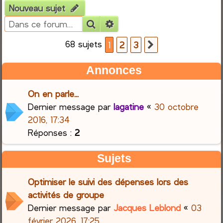
Nouveau sujet
e
Rechercher
Recherche avancée
r
68 sujets
1
2
3
Suivante
c
Annonces
h
On en parle...
e
Dernier message par
lagatine
«
30 octobre
2016, 17:34
r
Réponses :
2
Sujets
Optimiser le suivi des dépenses lors des
activités de groupe
Dernier message par
Jacques Leblond
«
03
février 2026, 17:25