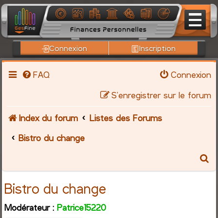
Connexion
Inscription
FAQ
Connexion
S’enregistrer sur le forum
Index du forum
Listes des Forums
Bistro du change
R
e
Bistro du change
c
Modérateur :
Patrice15220
h