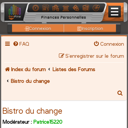
Connexion
Inscription
FAQ
Connexion
S’enregistrer sur le forum
Index du forum
Listes des Forums
Bistro du change
R
e
Bistro du change
c
Modérateur :
Patrice15220
h