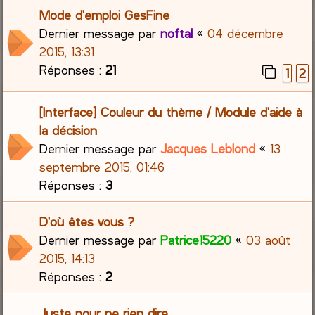
Mode d'emploi GesFine
Dernier message par
noftal
«
04 décembre
2015, 13:31
Réponses :
21
1
2
[Interface] Couleur du thème / Module d'aide à
la décision
Dernier message par
Jacques Leblond
«
13
septembre 2015, 01:46
Réponses :
3
D'où êtes vous ?
Dernier message par
Patrice15220
«
03 août
2015, 14:13
Réponses :
2
Juste pour ne rien dire