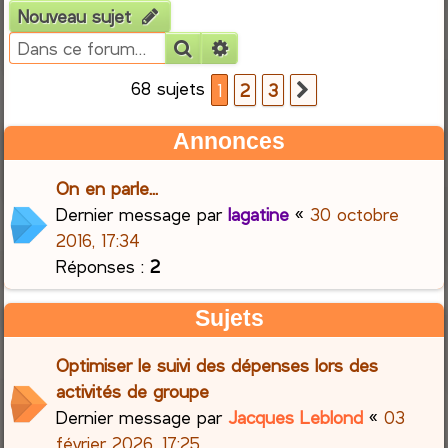
Nouveau sujet
e
Rechercher
Recherche avancée
r
68 sujets
1
2
3
Suivante
c
Annonces
h
On en parle...
e
Dernier message par
lagatine
«
30 octobre
2016, 17:34
r
Réponses :
2
Sujets
Optimiser le suivi des dépenses lors des
activités de groupe
Dernier message par
Jacques Leblond
«
03
février 2026, 17:25