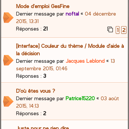
Mode d'emploi GesFine
Dernier message par
noftal
«
04 décembre
2015, 13:31
Réponses :
21
1
2
[Interface] Couleur du thème / Module d'aide à
la décision
Dernier message par
Jacques Leblond
«
13
septembre 2015, 01:46
Réponses :
3
D'où êtes vous ?
Dernier message par
Patrice15220
«
03 août
2015, 14:13
Réponses :
2
Juste pour ne rien dire