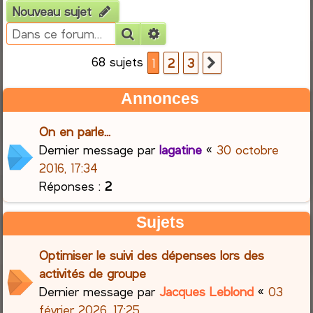
Nouveau sujet
e
Rechercher
Recherche avancée
r
68 sujets
1
2
3
Suivante
c
Annonces
h
On en parle...
e
Dernier message par
lagatine
«
30 octobre
2016, 17:34
r
Réponses :
2
Sujets
Optimiser le suivi des dépenses lors des
activités de groupe
Dernier message par
Jacques Leblond
«
03
février 2026, 17:25