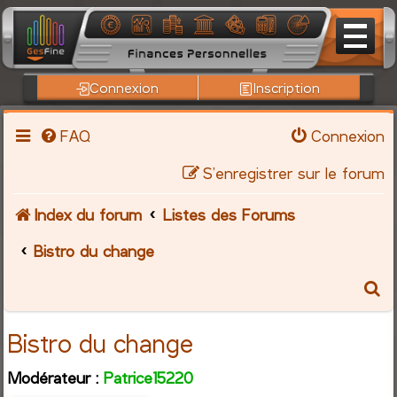
Connexion
Inscription
FAQ
Connexion
S’enregistrer sur le forum
Index du forum
Listes des Forums
Bistro du change
R
e
Bistro du change
c
Modérateur :
Patrice15220
h