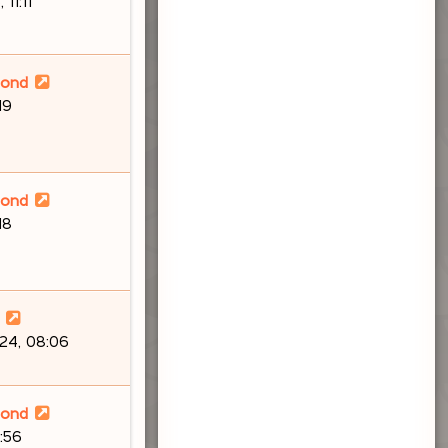
11:11
lond
19
lond
18
24, 08:06
lond
:56