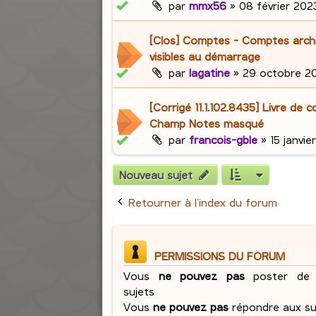
par
mmx56
»
08 février 2023
[Clos] Comptes - Comptes archi
visibles au démarrage
par
lagatine
»
29 octobre 20
[Corrigé 11.1.102.8435] Livre de 
Champ Notes masqué
par
francois-gble
»
15 janvie
Nouveau sujet
Retourner à l’index du forum
PERMISSIONS DU FORUM
Vous
ne pouvez pas
poster de 
sujets
Vous
ne pouvez pas
répondre aux su