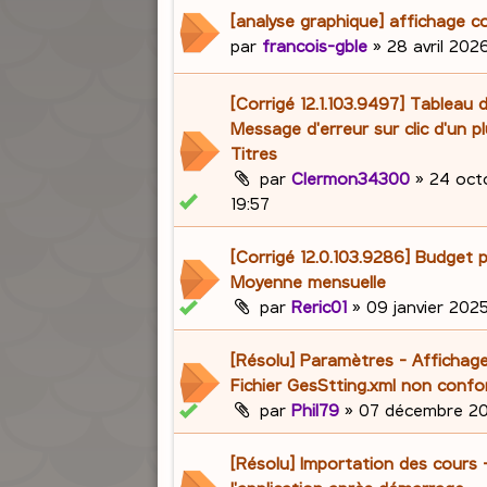
[analyse graphique] affichage c
par
francois-gble
»
28 avril 2026
[Corrigé 12.1.103.9497] Tableau 
Message d'erreur sur clic d'un p
Titres
par
Clermon34300
»
24 oct
19:57
[Corrigé 12.0.103.9286] Budget p
Moyenne mensuelle
par
Reric01
»
09 janvier 2025
[Résolu] Paramètres - Affichage
Fichier GesStting.xml non conf
par
Phil79
»
07 décembre 20
[Résolu] Importation des cours 