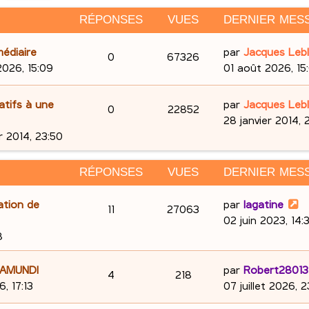
RÉPONSES
VUES
DERNIER MES
D
édiaire
par
Jacques Leb
R
V
0
67326
e
2026, 15:09
01 août 2026, 15
é
u
r
n
D
tifs à une
par
Jacques Leb
p
e
R
V
0
22852
i
e
28 janvier 2014, 
e
o
s
é
u
r
r 2014, 23:50
r
n
n
p
e
m
i
RÉPONSES
VUES
DERNIER MES
e
e
s
o
s
s
r
D
ation de
par
lagatine
R
V
11
e
27063
s
n
m
e
02 juin 2023, 14:
a
e
é
u
s
r
8
s
g
s
n
e
p
e
e
s
i
D
 AMUNDI
par
Robert28013
R
V
4
218
a
e
o
s
e
6, 17:13
07 juillet 2026, 
s
g
r
é
u
r