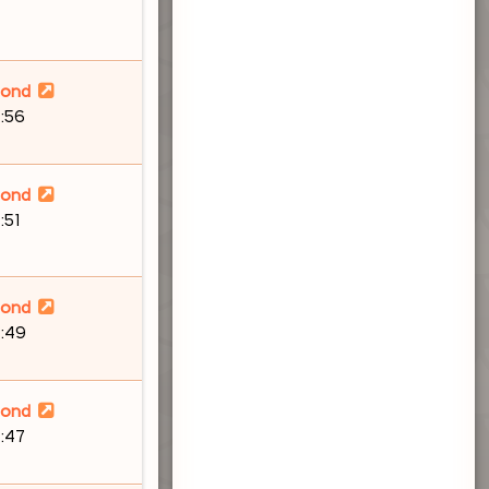
lond
:56
lond
:51
lond
8:49
lond
:47