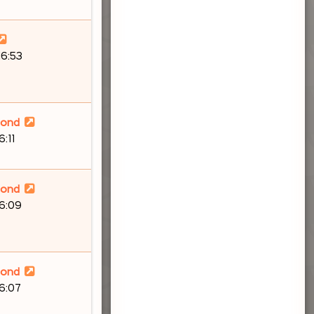
16:53
lond
6:11
lond
16:09
lond
16:07