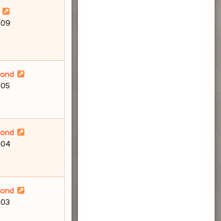
:09
lond
:05
lond
:04
lond
:03