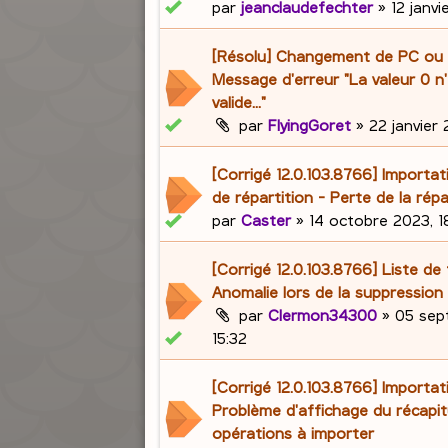
par
jeanclaudefechter
»
12 janv
[Résolu] Changement de PC ou 
Message d'erreur "La valeur 0 n
valide..."
par
FlyingGoret
»
22 janvier 
[Corrigé 12.0.103.8766] Importat
de répartition - Perte de la répa
par
Caster
»
14 octobre 2023, 1
[Corrigé 12.0.103.8766] Liste de 
Anomalie lors de la suppression 
par
Clermon34300
»
05 sep
15:32
[Corrigé 12.0.103.8766] Importat
Problème d'affichage du récapit
opérations à importer