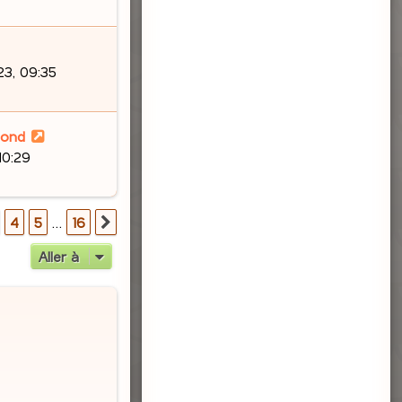
3, 09:35
lond
10:29
16
4
5
…
16
Suivante
Aller à