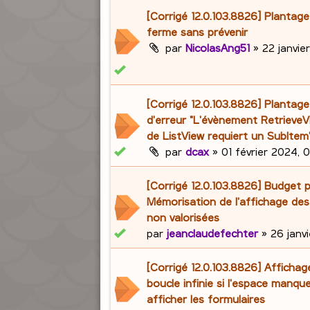
[Corrigé 12.0.103.8826] Plantag
ferme sans prévenir
par
NicolasAng51
»
22 janvie
[Corrigé 12.0.103.8826] Planta
d'erreur "L'évènement RetrieveVi
de ListView requiert un SubItem
par
dcax
»
01 février 2024, 
[Corrigé 12.0.103.8826] Budget p
Mémorisation de l'affichage des
non valorisées
par
jeanclaudefechter
»
26 janvi
[Corrigé 12.0.103.8826] Affichag
boucle infinie si l'espace manqu
afficher les formulaires