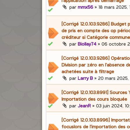
l'application après démarrage
par
mmx56
»
18 mars 2025, 
[Corrigé 12.0.103.9286] Budget 
de pris en compte des op pério
créditeur si Catégorie commun
par
Biollay74
»
06 octobre 2
[Corrigé 12.0.103.9286] Opératio
Division par zéro en l'absence d
achetées suite à filtrage
par
Larry B
»
20 mars 2025, 
[Corrigé 12.0.103.8991] Sources
Importation des cours bloquée
par
JeanR
»
03 juin 2024, 10
[Corrigé 12.0.103.8996] Importa
focuslors de l'importation des 