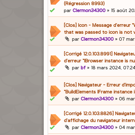
(Régression 8993)
par
Clermon34300
»
15 août 202
[Clos] Icon - Message d'erreur 
that was passed to icon is not v
par
Clermon34300
»
07 mar
[Corrigé 12.0.103.8991] Navigat
d'erreur "IBrowser instance is nul
par
bf
»
18 mars 2024, 07:2
[Clos] Navigateur - Erreur d'imp
"BuildElements IFrame instance is
par
Clermon34300
»
06 mar
[Corrigé 12.0.103.8826] Navigate
d'affichage du navigateur intern
par
Clermon34300
»
04 mar