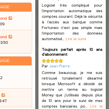
Logiciel très compliqué pour
SAGE
l'importation automatique des
comptes courant. Déjà la sécurité
lond
à l'accès aux banque comme
:09
Fortuneo n'est pas simple mais
l'importation des données
lond
automatisé...
Lire la suite
23:50
Toujours parfait après 10 ans
d'abonnement
SAGE
Par
Jean-Pierre
Comme beaucoup, je me suis
32
retrouvé totalement désarmé
lorsque Microsoft a décidé de
mettre un terme au logiciel
Money que j'utilisais depuis plus
de 10 ans pour le suivi de mes
23:47
comptes bancaires, po...
Lire la