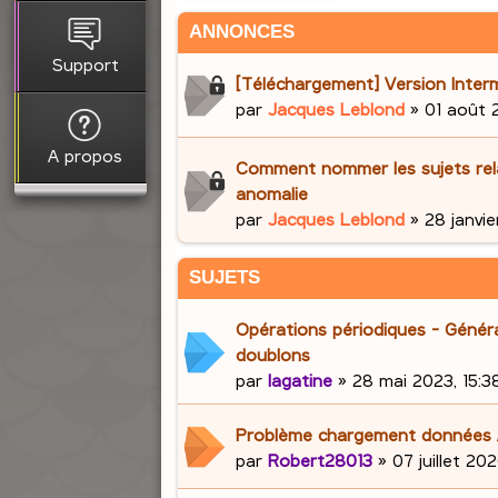
ANNONCES
Support
[Téléchargement] Version Interm
par
Jacques Leblond
»
01 août 
A propos
Comment nommer les sujets rela
anomalie
par
Jacques Leblond
»
28 janvie
SUJETS
Opérations périodiques - Génér
doublons
par
lagatine
»
28 mai 2023, 15:3
Problème chargement données
par
Robert28013
»
07 juillet 202