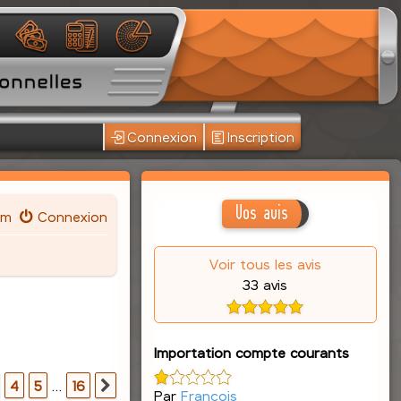
Connexion
Inscription
Vos avis
um
Connexion
Voir tous les avis
33 avis
Importation compte courants
16
4
5
…
16
Suivante
Par
François