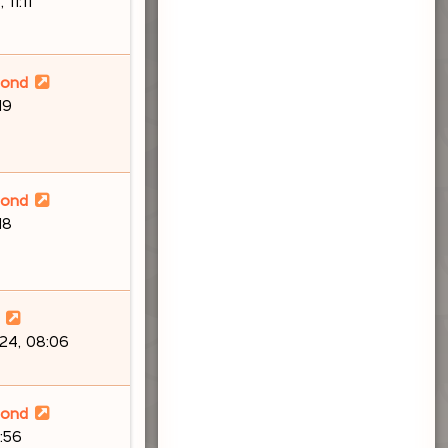
11:11
lond
19
lond
18
24, 08:06
lond
:56