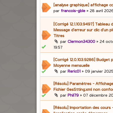
[analyse graphique] affichage c
par
francois-gble
»
28 avril 2026
[Corrigé 12.1.103.9497] Tableau 
Message d'erreur sur clic d'un p
Titres
par
Clermon34300
»
24 oct
19:57
[Corrigé 12.0.103.9286] Budget p
Moyenne mensuelle
par
Reric01
»
09 janvier 2025
[Résolu] Paramètres - Affichage
Fichier GesStting.xml non conf
par
Phil79
»
07 décembre 20
[Résolu] Importation des cours 