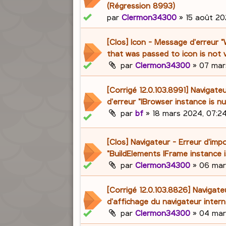
(Régression 8993)
par
Clermon34300
»
15 août 202
[Clos] Icon - Message d'erreur 
that was passed to icon is not v
par
Clermon34300
»
07 mar
[Corrigé 12.0.103.8991] Navigat
d'erreur "IBrowser instance is nul
par
bf
»
18 mars 2024, 07:2
[Clos] Navigateur - Erreur d'imp
"BuildElements IFrame instance is
par
Clermon34300
»
06 mar
[Corrigé 12.0.103.8826] Navigate
d'affichage du navigateur intern
par
Clermon34300
»
04 mar