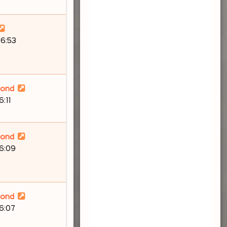
16:53
lond
6:11
lond
16:09
lond
16:07