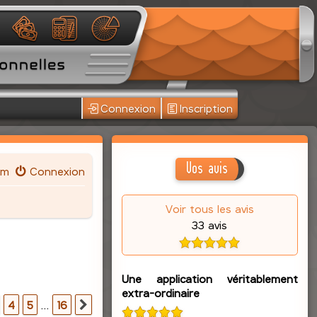
Connexion
Inscription
Vos avis
um
Connexion
Voir tous les avis
33 avis
Une application véritablement
extra-ordinaire
16
4
5
…
16
Suivante