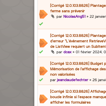
[Corrigé 12.0.103.8826] Plantag
ferme sans prévenir
par
NicolasAng51
»
22 janvie
[Corrigé 12.0.103.8826] Planta
d'erreur "L'évènement RetrieveVi
de ListView requiert un SubItem
par
dcax
»
01 février 2024, 
[Corrigé 12.0.103.8826] Budget p
Mémorisation de l'affichage des
non valorisées
par
jeanclaudefechter
»
26 janvi
[Corrigé 12.0.103.8826] Affichag
boucle infinie si l'espace manqu
afficher les formulaires