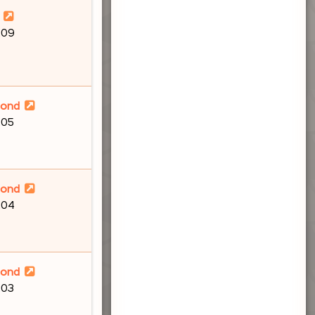
:09
lond
:05
lond
:04
lond
:03