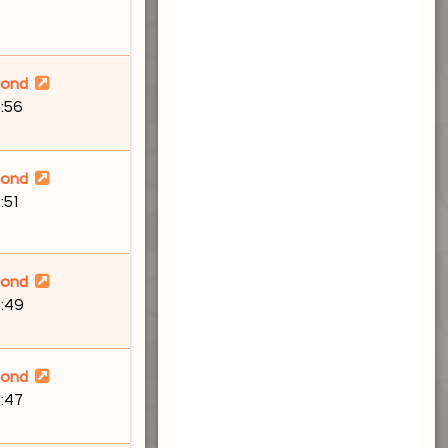
lond
:56
lond
:51
lond
8:49
lond
:47