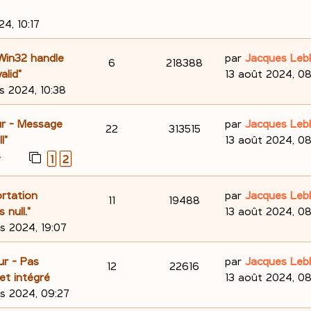
a
r
é
u
r
s
n
g
m
n
4, 10:17
p
e
e
e
i
s
s
e
o
s
D
"Win32 handle
par
Jacques Leb
R
V
6
218388
e
s
r
e
alid"
13 août 2024, 08
n
a
m
é
u
r
s 2024, 10:38
s
g
e
n
s
p
e
e
s
i
D
eur - Message
par
Jacques Leb
R
V
22
313515
e
s
e
o
s
e
l"
13 août 2024, 08
a
r
é
u
r
4
1
2
s
n
g
m
n
p
e
e
e
i
s
D
ortation
par
Jacques Leb
R
V
11
19488
s
e
o
s
e
 null."
13 août 2024, 0
e
s
r
é
u
r
s 2024, 19:07
n
a
m
s
n
g
e
p
e
s
i
D
ur - Pas
par
Jacques Leb
e
R
V
12
22616
s
e
o
s
e
et intégré
13 août 2024, 08
e
s
r
é
u
r
s 2024, 09:27
a
n
m
s
n