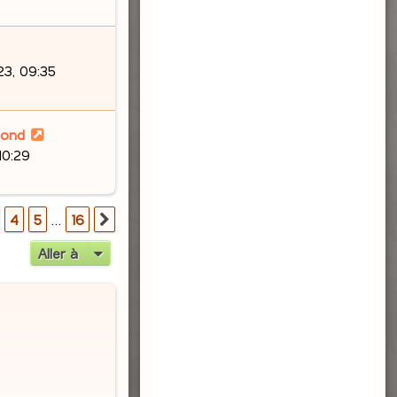
3, 09:35
lond
10:29
16
4
5
…
16
Suivante
Aller à