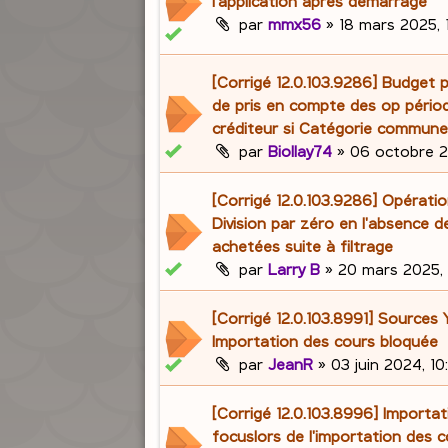
l'application après démarrage
par
mmx56
»
18 mars 2025, 
[Corrigé 12.0.103.9286] Budget 
de pris en compte des op pério
créditeur si Catégorie commun
par
Biollay74
»
06 octobre 2
[Corrigé 12.0.103.9286] Opératio
Division par zéro en l'absence d
achetées suite à filtrage
par
Larry B
»
20 mars 2025, 
[Corrigé 12.0.103.8991] Sources
Importation des cours bloquée
par
JeanR
»
03 juin 2024, 10
[Corrigé 12.0.103.8996] Importa
focuslors de l'importation des 