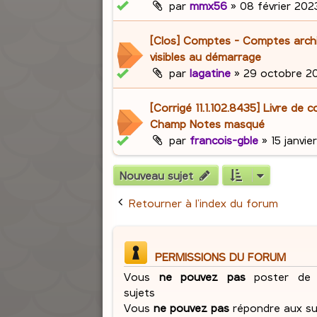
par
mmx56
»
08 février 2023
[Clos] Comptes - Comptes archi
visibles au démarrage
par
lagatine
»
29 octobre 20
[Corrigé 11.1.102.8435] Livre de 
Champ Notes masqué
par
francois-gble
»
15 janvie
Nouveau sujet
Retourner à l’index du forum
PERMISSIONS DU FORUM
Vous
ne pouvez pas
poster de 
sujets
Vous
ne pouvez pas
répondre aux su