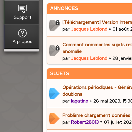
ANNONCES
Support
[Téléchargement] Version Interm
par
Jacques Leblond
»
01 août 
A propos
Comment nommer les sujets rela
anomalie
par
Jacques Leblond
»
28 janvie
SUJETS
Opérations périodiques - Génér
doublons
par
lagatine
»
28 mai 2023, 15:3
Problème chargement données
par
Robert28013
»
07 juillet 202