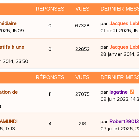
RÉPONSES
VUES
DERNIER MES
D
édiaire
par
Jacques Leb
R
V
0
67328
e
2026, 15:09
01 août 2026, 15
é
u
r
n
D
tifs à une
par
Jacques Leb
p
e
R
V
0
22852
i
e
28 janvier 2014, 
e
o
s
é
u
r
r 2014, 23:50
r
n
n
p
e
m
i
RÉPONSES
VUES
DERNIER MES
e
e
s
o
s
s
r
D
ation de
par
lagatine
R
V
11
e
27075
s
n
m
e
02 juin 2023, 14:
a
e
é
u
s
r
8
s
g
s
n
e
p
e
e
s
i
D
 AMUNDI
par
Robert28013
R
V
4
218
a
e
o
s
e
6, 17:13
07 juillet 2026, 
s
g
r
é
u
r