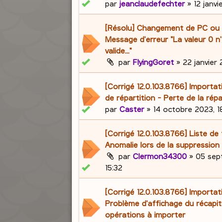
par
jeanclaudefechter
»
12 janv
[Résolu] Changement de PC ou 
Message d'erreur "La valeur 0 n
valide..."
par
FlyingGoret
»
22 janvier 
[Corrigé 12.0.103.8766] Importat
de répartition - Perte de la répa
par
Caster
»
14 octobre 2023, 1
[Corrigé 12.0.103.8766] Liste de 
Anomalie lors de la suppression 
par
Clermon34300
»
05 sep
15:32
[Corrigé 12.0.103.8766] Importat
Problème d'affichage du récapit
opérations à importer