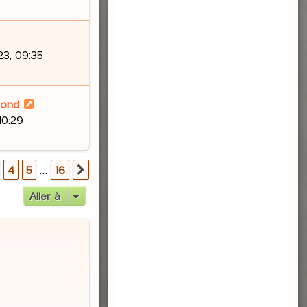
3, 09:35
lond
10:29
16
4
5
…
16
Suivante
Aller à