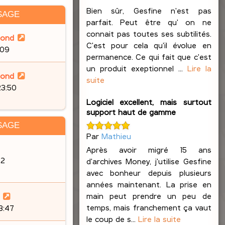
Bien sûr, Gesfine n'est pas
SAGE
parfait. Peut être qu' on ne
connait pas toutes ses subtilités.
lond
C'est pour cela qu'il évolue en
:09
permanence. Ce qui fait que c'est
un produit exeptionnel ...
Lire la
lond
suite
23:50
Logiciel excellent, mais surtout
support haut de gamme
SAGE
Par
Mathieu
Après avoir migré 15 ans
32
d'archives Money, j'utilise Gesfine
avec bonheur depuis plusieurs
années maintenant. La prise en
main peut prendre un peu de
temps, mais franchement ça vaut
23:47
le coup de s...
Lire la suite