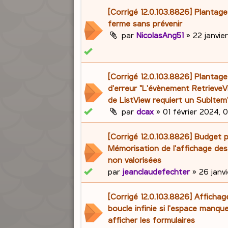
[Corrigé 12.0.103.8826] Plantag
ferme sans prévenir
par
NicolasAng51
»
22 janvie
[Corrigé 12.0.103.8826] Planta
d'erreur "L'évènement RetrieveVi
de ListView requiert un SubItem
par
dcax
»
01 février 2024, 
[Corrigé 12.0.103.8826] Budget p
Mémorisation de l'affichage des
non valorisées
par
jeanclaudefechter
»
26 janvi
[Corrigé 12.0.103.8826] Affichag
boucle infinie si l'espace manqu
afficher les formulaires