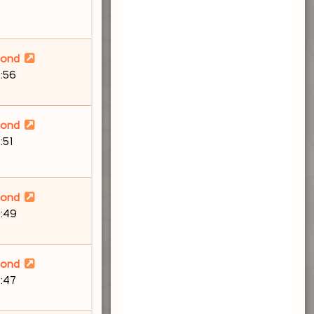
lond
:56
lond
:51
lond
8:49
lond
:47