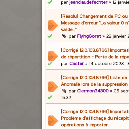
par
jeanclaudefechter
»
12 janv
[Résolu] Changement de PC ou 
Message d'erreur "La valeur 0 n
valide..."
par
FlyingGoret
»
22 janvier 
[Corrigé 12.0.103.8766] Importat
de répartition - Perte de la répa
par
Caster
»
14 octobre 2023, 1
[Corrigé 12.0.103.8766] Liste de 
Anomalie lors de la suppression 
par
Clermon34300
»
05 sep
15:32
[Corrigé 12.0.103.8766] Importat
Problème d'affichage du récapit
opérations à importer