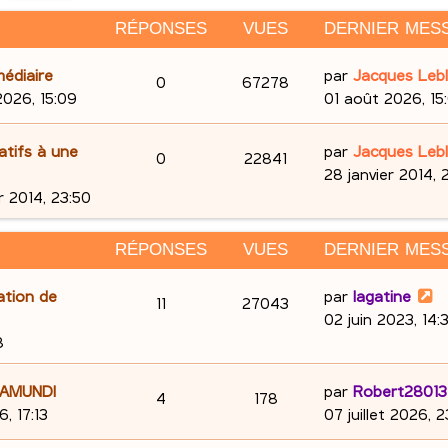
RÉPONSES
VUES
DERNIER MES
D
édiaire
par
Jacques Leb
R
V
0
67278
e
2026, 15:09
01 août 2026, 15
é
u
r
n
D
tifs à une
par
Jacques Leb
p
e
R
V
0
22841
i
e
28 janvier 2014, 
e
o
s
é
u
r
r 2014, 23:50
r
n
n
p
e
m
i
RÉPONSES
VUES
DERNIER MES
e
e
s
o
s
s
r
D
ation de
par
lagatine
R
V
11
e
27043
s
n
m
e
02 juin 2023, 14:
a
e
é
u
s
r
8
s
g
s
n
e
p
e
e
s
i
D
 AMUNDI
par
Robert28013
R
V
4
178
a
e
o
s
e
6, 17:13
07 juillet 2026, 
s
g
r
é
u
r