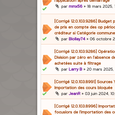
l'application après démarrage
par
mmx56
»
18 mars 2025, 
[Corrigé 12.0.103.9286] Budget 
de pris en compte des op pério
créditeur si Catégorie commun
par
Biollay74
»
06 octobre 2
[Corrigé 12.0.103.9286] Opératio
Division par zéro en l'absence d
achetées suite à filtrage
par
Larry B
»
20 mars 2025, 
[Corrigé 12.0.103.8991] Sources
Importation des cours bloquée
par
JeanR
»
03 juin 2024, 10
[Corrigé 12.0.103.8996] Importa
focuslors de l'importation des 