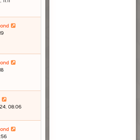
11:11
lond
19
lond
18
24, 08:06
lond
:56