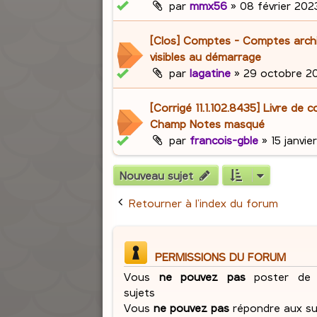
par
mmx56
»
08 février 2023
[Clos] Comptes - Comptes archi
visibles au démarrage
par
lagatine
»
29 octobre 20
[Corrigé 11.1.102.8435] Livre de 
Champ Notes masqué
par
francois-gble
»
15 janvie
Nouveau sujet
Retourner à l’index du forum
PERMISSIONS DU FORUM
Vous
ne pouvez pas
poster de 
sujets
Vous
ne pouvez pas
répondre aux su