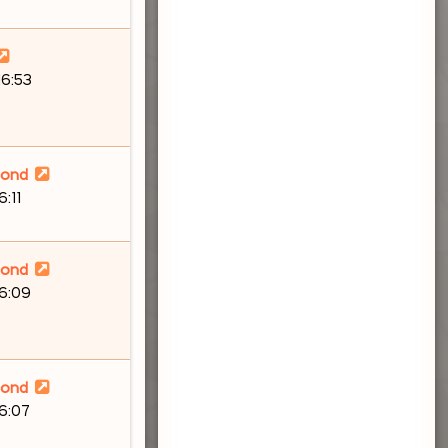
16:53
lond
6:11
lond
16:09
lond
16:07