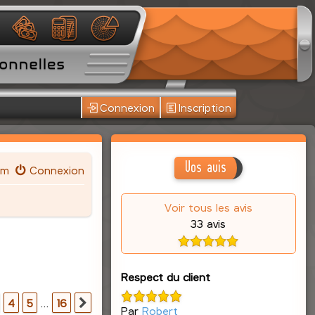
Connexion
Inscription
Vos avis
um
Connexion
Voir tous les avis
33 avis
Respect du client
16
4
5
…
16
Suivante
Par
Robert