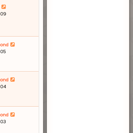
:09
lond
:05
lond
:04
lond
:03