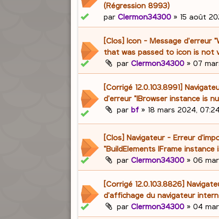
(Régression 8993)
par
Clermon34300
»
15 août 202
[Clos] Icon - Message d'erreur 
that was passed to icon is not v
par
Clermon34300
»
07 mar
[Corrigé 12.0.103.8991] Navigat
d'erreur "IBrowser instance is nul
par
bf
»
18 mars 2024, 07:2
[Clos] Navigateur - Erreur d'imp
"BuildElements IFrame instance is
par
Clermon34300
»
06 mar
[Corrigé 12.0.103.8826] Navigate
d'affichage du navigateur intern
par
Clermon34300
»
04 mar