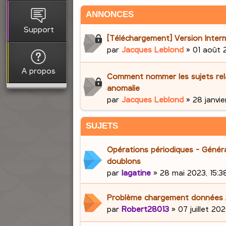
ANNONCES
Support
[Téléchargement] Version Interm
par
Jacques Leblond
»
01 août 
A propos
Comment nommer les sujets rela
anomalie
par
Jacques Leblond
»
28 janvie
SUJETS
Opérations périodiques - Génér
doublons
par
lagatine
»
28 mai 2023, 15:3
Problème chargement données
par
Robert28013
»
07 juillet 202