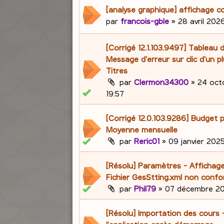
[analyse graphique] affichage c
par
francois-gble
»
28 avril 2026
[Corrigé 12.1.103.9497] Tableau 
Message d'erreur sur clic d'un p
Titres
par
Clermon34300
»
24 oct
19:57
[Corrigé 12.0.103.9286] Budget p
Moyenne mensuelle
par
Reric01
»
09 janvier 2025
[Résolu] Paramètres - Affichage
Fichier GesStting.xml non conf
par
Phil79
»
07 décembre 20
[Résolu] Importation des cours 