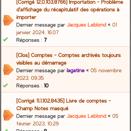
[Corrigé 12.0.103.8766] Importation - Problème
d'affichage du récapitulatif des opérations à
importer
Dernier message par
Jacques Leblond
«
01
janvier 2024, 16:07
Réponses :
7
[Clos] Comptes - Comptes archivés toujours
visibles au démarrage
Dernier message par
lagatine
«
05 novembre
2023, 09:35
Réponses :
10
[Corrigé 11.1.102.8435] Livre de comptes -
Champ Notes masqué
Dernier message par
Jacques Leblond
«
05
février 2023, 10:29