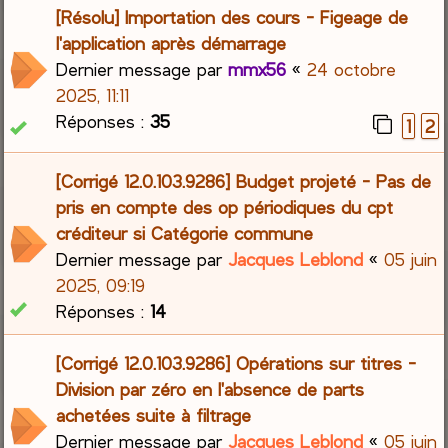
[Résolu] Importation des cours - Figeage de
l'application après démarrage
Dernier message par
mmx56
«
24 octobre
2025, 11:11
Réponses :
35
1
2
[Corrigé 12.0.103.9286] Budget projeté - Pas de
pris en compte des op périodiques du cpt
créditeur si Catégorie commune
Dernier message par
Jacques Leblond
«
05 juin
2025, 09:19
Réponses :
14
[Corrigé 12.0.103.9286] Opérations sur titres -
Division par zéro en l'absence de parts
achetées suite à filtrage
Dernier message par
Jacques Leblond
«
05 juin