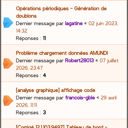
Opérations périodiques - Génération de
doublons
Dernier message par
lagatine
«
02 juin 2023,
14:32
Réponses :
11
Problème chargement données AMUNDI
Dernier message par
Robert28013
«
07 juillet
2026, 23:47
Réponses :
4
[analyse graphique] affichage code
Dernier message par
francois-gble
«
29 avril
2026, 11:11
Réponses :
3
[Corrigé 12.1.103.9497] Tableau de bord -