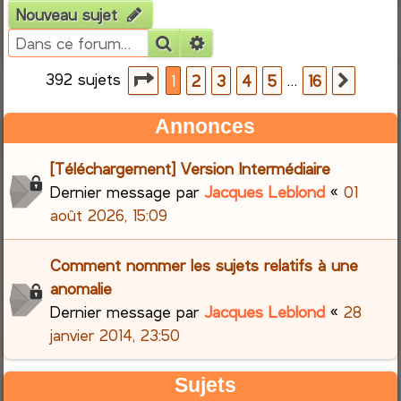
Nouveau sujet
e
Rechercher
Recherche avancée
r
392 sujets
Page
1
sur
16
…
1
2
3
4
5
16
Suiva
c
Annonces
h
[Téléchargement] Version Intermédiaire
e
Dernier message par
Jacques Leblond
«
01
août 2026, 15:09
r
Comment nommer les sujets relatifs à une
anomalie
Dernier message par
Jacques Leblond
«
28
janvier 2014, 23:50
Sujets