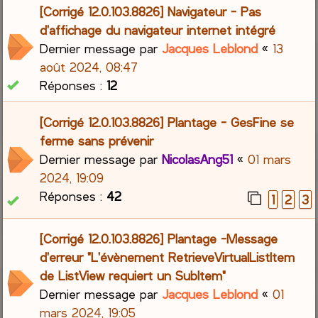
[Corrigé 12.0.103.8826] Navigateur - Pas
d'affichage du navigateur internet intégré
Dernier message par
Jacques Leblond
«
13
août 2024, 08:47
Réponses :
12
[Corrigé 12.0.103.8826] Plantage - GesFine se
ferme sans prévenir
Dernier message par
NicolasAng51
«
01 mars
2024, 19:09
Réponses :
42
1
2
3
[Corrigé 12.0.103.8826] Plantage -Message
d'erreur "L'évènement RetrieveVirtualListItem
de ListView requiert un SubItem"
Dernier message par
Jacques Leblond
«
01
mars 2024, 19:05