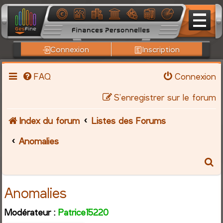
Connexion
Inscription
FAQ
Connexion
S’enregistrer sur le forum
Index du forum
Listes des Forums
Anomalies
R
e
Anomalies
c
Modérateur :
Patrice15220
h