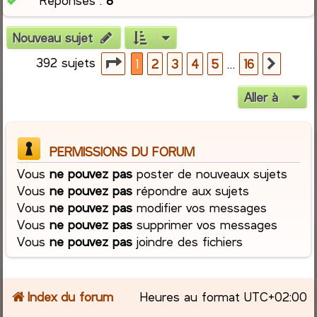
Réponses :
8
Nouveau sujet
392 sujets
Page
1
sur
16
…
1
2
3
4
5
16
Suiva
Aller à
PERMISSIONS DU FORUM
Vous
ne pouvez pas
poster de nouveaux sujets
Vous
ne pouvez pas
répondre aux sujets
Vous
ne pouvez pas
modifier vos messages
Vous
ne pouvez pas
supprimer vos messages
Vous
ne pouvez pas
joindre des fichiers
Index du forum
Heures au format
UTC+02:00