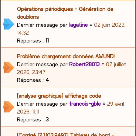
Opérations périodiques - Génération de
doublons
Dernier message par
lagatine
«
02 juin 2023,
14:32
Réponses :
11
Problème chargement données AMUNDI
Dernier message par
Robert28013
«
07 juillet
2026, 23:47
Réponses :
4
[analyse graphique] affichage code
Dernier message par
francois-gble
«
29 avril
2026, 11:11
Réponses :
3
[Corrigé 12.1.103.9497] Tableau de bord -