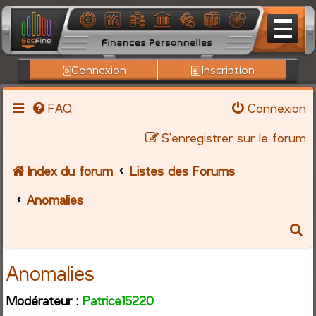
Connexion
Inscription
FAQ
Connexion
S’enregistrer sur le forum
Index du forum
Listes des Forums
Anomalies
R
e
Anomalies
c
Modérateur :
Patrice15220
h