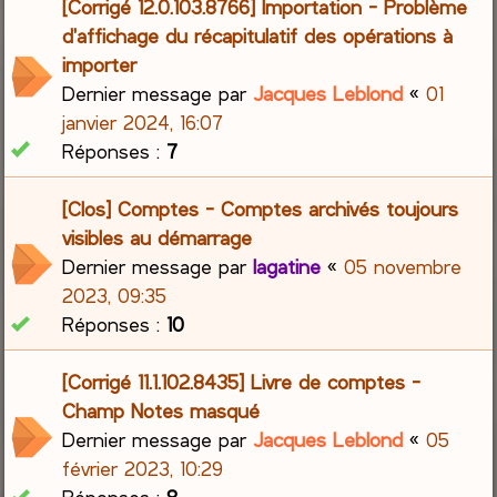
[Corrigé 12.0.103.8766] Importation - Problème
d'affichage du récapitulatif des opérations à
importer
Dernier message par
Jacques Leblond
«
01
janvier 2024, 16:07
Réponses :
7
[Clos] Comptes - Comptes archivés toujours
visibles au démarrage
Dernier message par
lagatine
«
05 novembre
2023, 09:35
Réponses :
10
[Corrigé 11.1.102.8435] Livre de comptes -
Champ Notes masqué
Dernier message par
Jacques Leblond
«
05
février 2023, 10:29