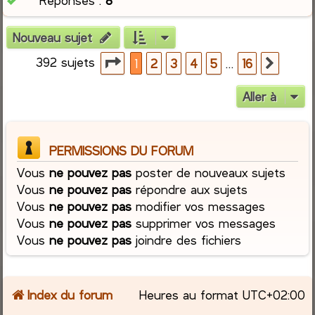
Réponses :
8
Nouveau sujet
392 sujets
Page
1
sur
16
…
1
2
3
4
5
16
Suiva
Aller à
PERMISSIONS DU FORUM
Vous
ne pouvez pas
poster de nouveaux sujets
Vous
ne pouvez pas
répondre aux sujets
Vous
ne pouvez pas
modifier vos messages
Vous
ne pouvez pas
supprimer vos messages
Vous
ne pouvez pas
joindre des fichiers
Index du forum
Heures au format
UTC+02:00