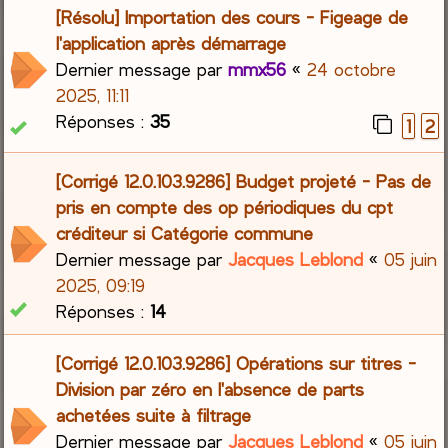
[Résolu] Importation des cours - Figeage de
l'application après démarrage
Dernier message par
mmx56
«
24 octobre
2025, 11:11
Réponses :
35
1
2
[Corrigé 12.0.103.9286] Budget projeté - Pas de
pris en compte des op périodiques du cpt
créditeur si Catégorie commune
Dernier message par
Jacques Leblond
«
05 juin
2025, 09:19
Réponses :
14
[Corrigé 12.0.103.9286] Opérations sur titres -
Division par zéro en l'absence de parts
achetées suite à filtrage
Dernier message par
Jacques Leblond
«
05 juin