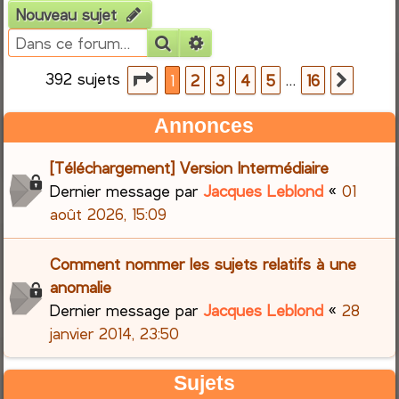
Nouveau sujet
e
Rechercher
Recherche avancée
r
392 sujets
Page
1
sur
16
…
1
2
3
4
5
16
Suiva
c
Annonces
h
[Téléchargement] Version Intermédiaire
e
Dernier message par
Jacques Leblond
«
01
août 2026, 15:09
r
Comment nommer les sujets relatifs à une
anomalie
Dernier message par
Jacques Leblond
«
28
janvier 2014, 23:50
Sujets