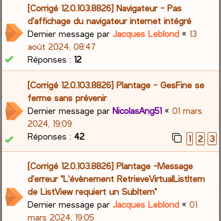
[Corrigé 12.0.103.8826] Navigateur - Pas
d'affichage du navigateur internet intégré
Dernier message par
Jacques Leblond
«
13
août 2024, 08:47
Réponses :
12
[Corrigé 12.0.103.8826] Plantage - GesFine se
ferme sans prévenir
Dernier message par
NicolasAng51
«
01 mars
2024, 19:09
Réponses :
42
1
2
3
[Corrigé 12.0.103.8826] Plantage -Message
d'erreur "L'évènement RetrieveVirtualListItem
de ListView requiert un SubItem"
Dernier message par
Jacques Leblond
«
01
mars 2024, 19:05