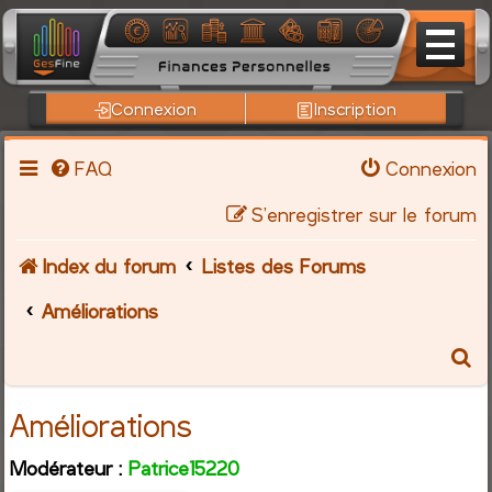
Connexion
Inscription
FAQ
Connexion
S’enregistrer sur le forum
Index du forum
Listes des Forums
Améliorations
R
e
Améliorations
c
Modérateur :
Patrice15220
h