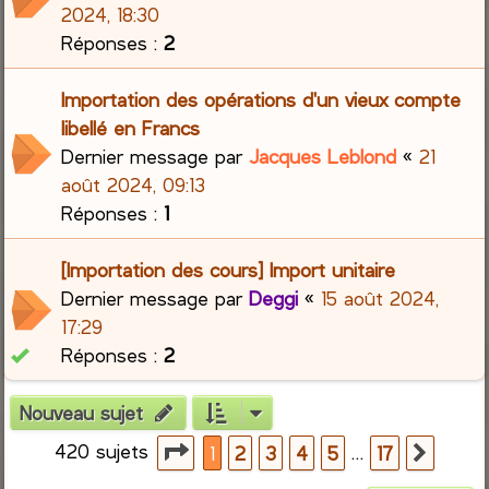
2024, 18:30
Réponses :
2
Importation des opérations d'un vieux compte
libellé en Francs
Dernier message par
Jacques Leblond
«
21
août 2024, 09:13
Réponses :
1
[Importation des cours] Import unitaire
Dernier message par
Deggi
«
15 août 2024,
17:29
Réponses :
2
Nouveau sujet
420 sujets
Page
1
sur
17
…
1
2
3
4
5
17
Suiva