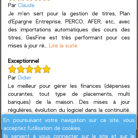
Par
Claude
Je m'en sert pour la gestion de titres, Plan
d'Epargne Entreprise, PERCO, AFER, etc., avec
des importations automatiques des cours des
titres, GesFine est très performant pour ces
mises à jour ré...
Lire la suite
Exceptionnel
Par
Didier
Le meilleur pour gérer les finances (dépenses
courantes, tout type de placements, multi
banques) de la maison. Des mises à jour
régulières, évolution du logiciel dans la continuité.
Un suivi ultra réac...
Lire la suite
En poursuivant votre navigation sur ce site, vous
acceptez l'utilisation de cookies.
Ils servent à vous connecter sur le site et sur le