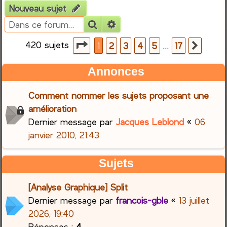
Nouveau sujet
e
Rechercher
Recherche avancée
r
420 sujets
Page
1
sur
17
…
1
2
3
4
5
17
Suiva
c
Annonces
h
Comment nommer les sujets proposant une
e
amélioration
Dernier message par
Jacques Leblond
«
06
r
janvier 2010, 21:43
Sujets
[Analyse Graphique] Split
Dernier message par
francois-gble
«
13 juillet
2026, 19:40
Réponses :
4