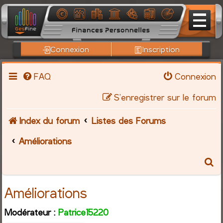
Connexion
Inscription
FAQ
Connexion
S’enregistrer sur le forum
Index du forum
Listes des Forums
Améliorations
R
e
Améliorations
c
Modérateur :
Patrice15220
h