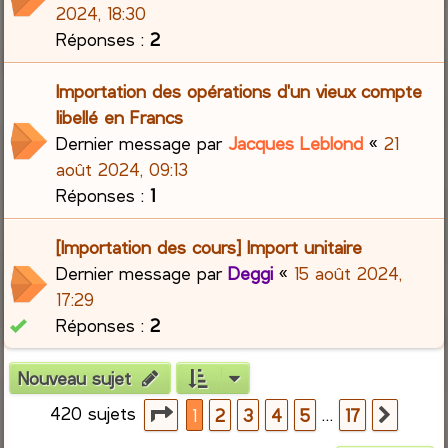
2024, 18:30
Réponses :
2
Importation des opérations d'un vieux compte
libellé en Francs
Dernier message par
Jacques Leblond
«
21
août 2024, 09:13
Réponses :
1
[Importation des cours] Import unitaire
Dernier message par
Deggi
«
15 août 2024,
17:29
Réponses :
2
Nouveau sujet
420 sujets
Page
1
sur
17
…
1
2
3
4
5
17
Suiva