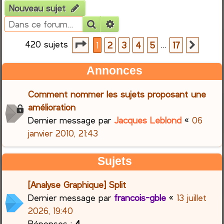
Nouveau sujet
e
Rechercher
Recherche avancée
r
420 sujets
Page
1
sur
17
…
1
2
3
4
5
17
Suiva
c
Annonces
h
Comment nommer les sujets proposant une
e
amélioration
Dernier message par
Jacques Leblond
«
06
r
janvier 2010, 21:43
Sujets
[Analyse Graphique] Split
Dernier message par
francois-gble
«
13 juillet
2026, 19:40
Réponses :
4