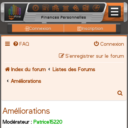
Connexion
Inscription
FAQ
Connexion
S’enregistrer sur le forum
Index du forum
Listes des Forums
Améliorations
R
e
Améliorations
c
Modérateur :
Patrice15220
h