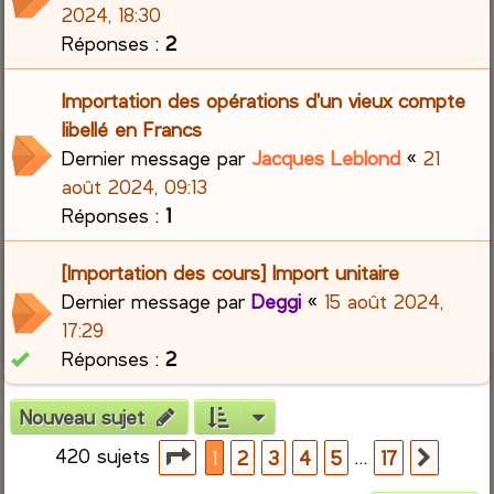
2024, 18:30
Réponses :
2
Importation des opérations d'un vieux compte
libellé en Francs
Dernier message par
Jacques Leblond
«
21
août 2024, 09:13
Réponses :
1
[Importation des cours] Import unitaire
Dernier message par
Deggi
«
15 août 2024,
17:29
Réponses :
2
Nouveau sujet
420 sujets
Page
1
sur
17
…
1
2
3
4
5
17
Suiva