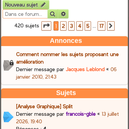
Nouveau sujet
e
Rechercher
Recherche avancée
r
420 sujets
Page
1
sur
17
…
1
2
3
4
5
17
Suiva
c
Annonces
h
Comment nommer les sujets proposant une
e
amélioration
Dernier message par
Jacques Leblond
«
06
r
janvier 2010, 21:43
Sujets
[Analyse Graphique] Split
Dernier message par
francois-gble
«
13 juillet
2026, 19:40
Réponses :
4