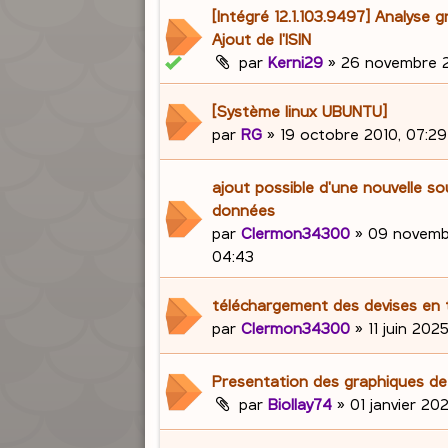
[Intégré 12.1.103.9497] Analyse g
Ajout de l'ISIN
par
Kerni29
»
26 novembre 2
[Système linux UBUNTU]
par
RG
»
19 octobre 2010, 07:29
ajout possible d'une nouvelle s
données
par
Clermon34300
»
09 novemb
04:43
téléchargement des devises en 
par
Clermon34300
»
11 juin 2025
Presentation des graphiques d
par
Biollay74
»
01 janvier 202