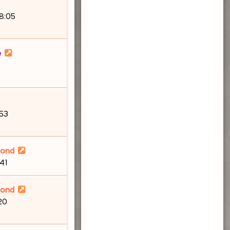
18:05
e
:53
lond
41
lond
20