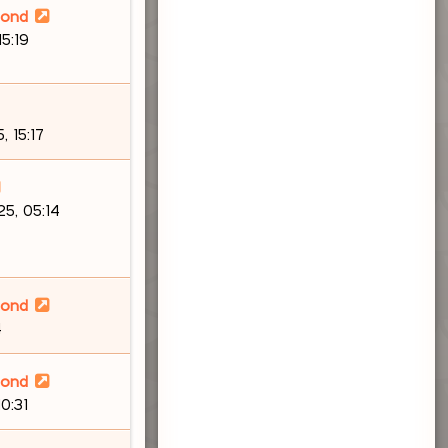
lond
15:19
 15:17
5, 05:14
lond
4
lond
10:31