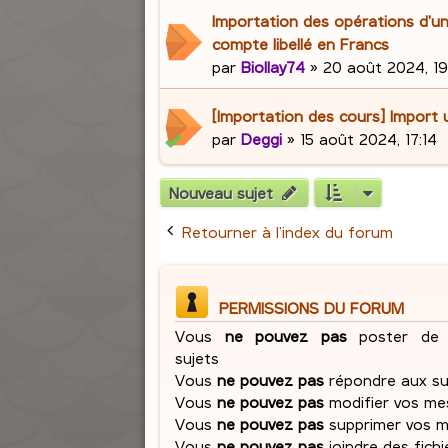
Importation des opérations d'un
compte libellé en Francs
par
Biollay74
»
20 août 2024, 19
[Importation des cours] Import u
par
Deggi
»
15 août 2024, 17:14
Nouveau sujet
Retourner à l’index du forum
PERMISSIONS DU FORUM
Vous
ne pouvez pas
poster de 
sujets
Vous
ne pouvez pas
répondre aux su
Vous
ne pouvez pas
modifier vos me
Vous
ne pouvez pas
supprimer vos 
Vous
ne pouvez pas
joindre des fichi