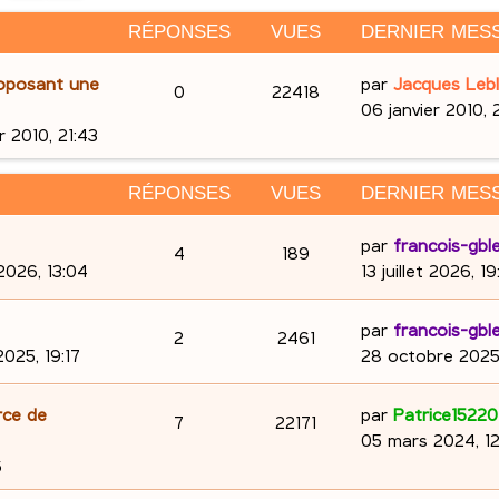
RÉPONSES
VUES
DERNIER MES
D
oposant une
par
Jacques Leb
R
V
0
22418
e
06 janvier 2010, 
é
u
r
r 2010, 21:43
n
p
e
i
RÉPONSES
VUES
DERNIER MES
e
o
s
r
D
par
francois-gbl
R
V
4
189
n
m
e
t 2026, 13:04
13 juillet 2026, 1
e
é
u
r
s
s
n
D
par
francois-gbl
p
e
R
V
2
e
2461
s
i
e
025, 19:17
28 octobre 2025,
a
e
o
s
é
u
s
r
g
r
n
D
rce de
par
Patrice15220
e
n
p
e
R
V
7
22171
m
i
e
05 mars 2024, 12
e
e
s
o
s
é
u
r
6
s
r
n
e