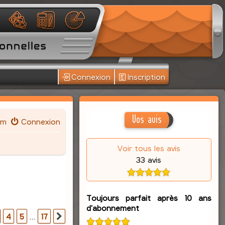
Connexion
Inscription
Vos avis
um
Connexion
Voir tous les avis
33 avis
Toujours parfait après 10 ans
d'abonnement
17
4
5
…
17
Suivante