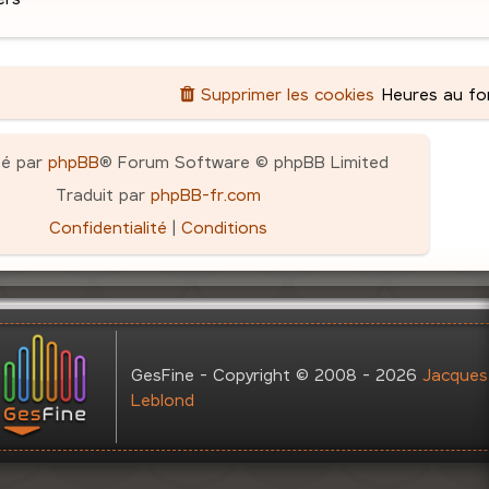
Supprimer les cookies
Heures au f
pé par
phpBB
® Forum Software © phpBB Limited
Traduit par
phpBB-fr.com
Confidentialité
|
Conditions
GesFine - Copyright © 2008 - 2026
Jacques
Leblond