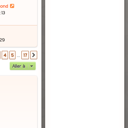
lond
:13
:29
17
4
5
…
17
Suivante
Aller à