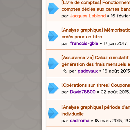
[Livre de comptes] Fonctionne
comptes dédiés aux cartes banc
par
Jacques Leblond
»
16 févrie
[Analyse graphique] Mémorisati
créés pour un titre
par
francois-gble
»
17 juin 2017,
[Assurance vie] Calcul cumulatif
génération des frais mensuels e
par
padevaux
»
16 août 2015
[Opérations sur titres] Coupons
par
David78800
»
02 août 2015,
[Analyse graphique] période d'a
individuelle
par
sadiroma
»
18 mars 2015, 13