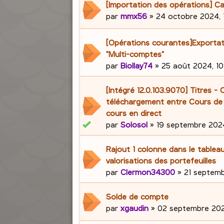
[Importation des opérations] Ca
par
mmx56
»
24 octobre 2024, 
[Opérations courantes]Exporta
"Multi-comptes"
par
Biollay74
»
25 août 2024, 10
[Intégré 12.0.103.9070] Titres -
téléchargement entre Cours de 
cours en direct
par
Solosol
»
19 septembre 2024
Rajout 1 colonne dans le tablea
valorisations des portefeuilles
par
Clermon34300
»
21 septemb
Solde de compte
par
xgaudin
»
02 septembre 202