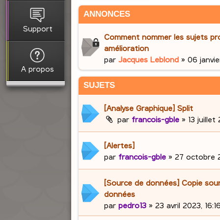
ANNONCES
Support
Comment nommer les sujets pr
amélioration
par
Jacques Leblond
»
06 janvie
A propos
SUJETS
[Analyse Graphique] Split
par
francois-gble
»
13 juille
[Alertes]
par
francois-gble
»
27 octobre 2
[Source de données] Copie sou
données
par
pedro13
»
23 avril 2023, 16:1