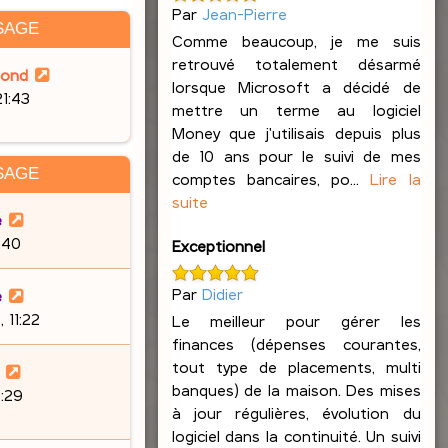
Par
Jean-Pierre
SAGE
Comme beaucoup, je me suis
retrouvé totalement désarmé
lond
lorsque Microsoft a décidé de
21:43
mettre un terme au logiciel
Money que j'utilisais depuis plus
de 10 ans pour le suivi de mes
SAGE
comptes bancaires, po...
Lire la
suite
e
9:40
Exceptionnel
Par
Didier
e
 11:22
Le meilleur pour gérer les
finances (dépenses courantes,
tout type de placements, multi
banques) de la maison. Des mises
:29
à jour régulières, évolution du
logiciel dans la continuité. Un suivi