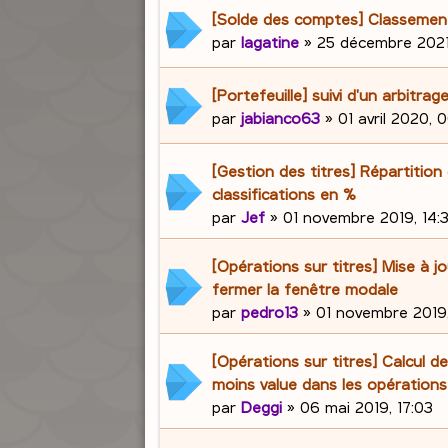
[Solde des comptes] Classemen
par
lagatine
»
25 décembre 2021,
[Portefeuille] suivi d'un arbitrag
par
jabianco63
»
01 avril 2020, 
[Gestion des titres] Répartition
classifications en %
par
Jef
»
01 novembre 2019, 14:
[Opérations sur titres] Mise à j
fermer la fenêtre modale
par
pedro13
»
01 novembre 2019
[Opérations sur titres] Calcul d
moins value dans les opération
par
Deggi
»
06 mai 2019, 17:03