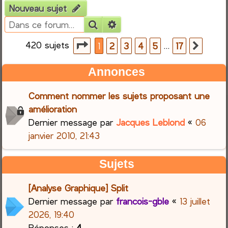
Nouveau sujet
e
Rechercher
Recherche avancée
r
420 sujets
Page
1
sur
17
…
1
2
3
4
5
17
Suiva
c
Annonces
h
Comment nommer les sujets proposant une
e
amélioration
Dernier message par
Jacques Leblond
«
06
r
janvier 2010, 21:43
Sujets
[Analyse Graphique] Split
Dernier message par
francois-gble
«
13 juillet
2026, 19:40
Réponses :
4