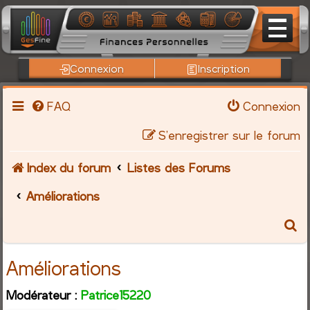
Connexion
Inscription
FAQ
Connexion
S’enregistrer sur le forum
Index du forum
Listes des Forums
Améliorations
R
e
Améliorations
c
Modérateur :
Patrice15220
h