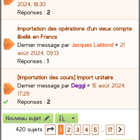
2024, 18:30
Réponses :
2
Importation des opérations d'un vieux compte
libellé en Francs
Dernier message par
Jacques Leblond
«
21
août 2024, 09:13
Réponses :
1
[Importation des cours] Import unitaire
Dernier message par
Deggi
«
15 août 2024,
17:29
Réponses :
2
Nouveau sujet
420 sujets
Page
1
sur
17
…
1
2
3
4
5
17
Suiva