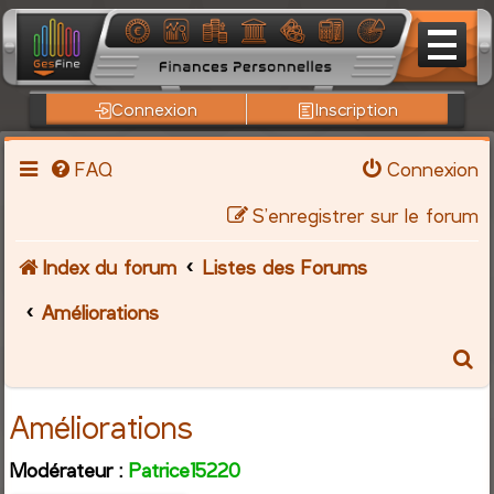
Connexion
Inscription
FAQ
Connexion
S’enregistrer sur le forum
Index du forum
Listes des Forums
Améliorations
R
e
Améliorations
c
Modérateur :
Patrice15220
h