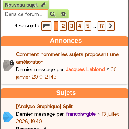
Nouveau sujet
e
Rechercher
Recherche avancée
r
420 sujets
Page
1
sur
17
…
1
2
3
4
5
17
Suiva
c
Annonces
h
Comment nommer les sujets proposant une
e
amélioration
Dernier message par
Jacques Leblond
«
06
r
janvier 2010, 21:43
Sujets
[Analyse Graphique] Split
Dernier message par
francois-gble
«
13 juillet
2026, 19:40
Réponses :
4