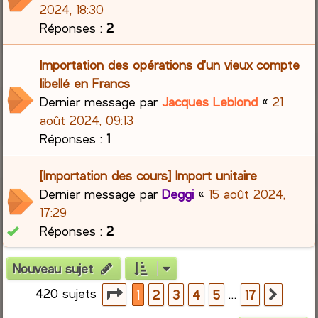
2024, 18:30
Réponses :
2
Importation des opérations d'un vieux compte
libellé en Francs
Dernier message par
Jacques Leblond
«
21
août 2024, 09:13
Réponses :
1
[Importation des cours] Import unitaire
Dernier message par
Deggi
«
15 août 2024,
17:29
Réponses :
2
Nouveau sujet
420 sujets
Page
1
sur
17
…
1
2
3
4
5
17
Suiva