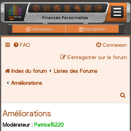
Connexion
Inscription
FAQ
Connexion
S’enregistrer sur le forum
Index du forum
Listes des Forums
Améliorations
R
e
Améliorations
c
Modérateur :
Patrice15220
h