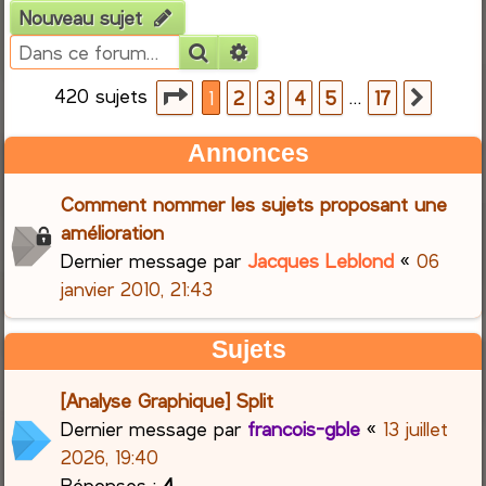
Nouveau sujet
e
Rechercher
Recherche avancée
r
420 sujets
Page
1
sur
17
…
1
2
3
4
5
17
Suiva
c
Annonces
h
Comment nommer les sujets proposant une
e
amélioration
Dernier message par
Jacques Leblond
«
06
r
janvier 2010, 21:43
Sujets
[Analyse Graphique] Split
Dernier message par
francois-gble
«
13 juillet
2026, 19:40
Réponses :
4