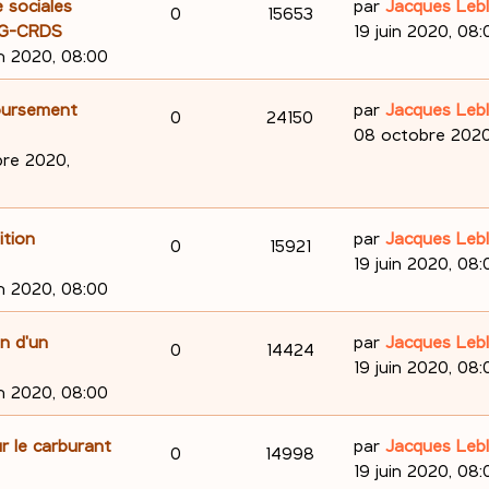
i
D
e sociales
par
Jacques Leb
R
V
0
15653
a
e
o
s
e
CSG-CRDS
19 juin 2020, 08:
s
g
r
é
u
r
in 2020, 08:00
n
e
m
n
p
e
e
i
D
boursement
par
Jacques Leb
s
R
V
0
24150
s
e
o
s
e
08 octobre 2020
e
s
r
é
u
r
re 2020,
n
a
m
n
s
p
e
g
e
i
s
e
s
e
o
s
D
ition
par
Jacques Leb
R
V
0
15921
e
s
r
e
19 juin 2020, 08:
n
a
m
é
u
r
in 2020, 08:00
s
g
e
n
s
p
e
e
s
i
D
on d'un
par
Jacques Leb
R
V
0
14424
e
s
e
o
s
e
19 juin 2020, 08:
a
r
é
u
r
in 2020, 08:00
s
n
g
m
n
p
e
e
e
i
D
ur le carburant
par
Jacques Leb
s
R
V
0
14998
s
e
o
s
e
19 juin 2020, 08:
e
s