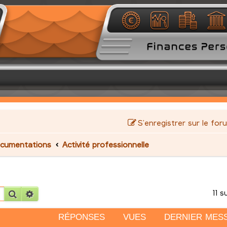
S’enregistrer sur le for
cumentations
Activité professionnelle
11 s
Rechercher
Recherche avancée
RÉPONSES
VUES
DERNIER MES