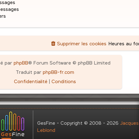
ssages
messages
ers
Supprimer les cookies
Heures au f
pé par
phpBB
® Forum Software © phpBB Limited
Traduit par
phpBB-fr.com
Confidentialité
|
Conditions
GesFine - Copyright © 2008 - 2026
Jacques
Leblond