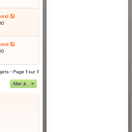
lond
00
lond
00
ujets • Page
1
sur
1
Aller à