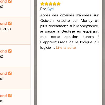
lond
00
Par
Cyril
Après des dizaines d'années sur
Quicken, ensuite sur Money et
lond
plus récemment sur Moneydance,
, 21:59
je passe à GesFine en espérant
que cette solution durera !
L'apprentissage de la logique du
logiciel ...
Lire la suite
lond
00
lond
00
lond
00