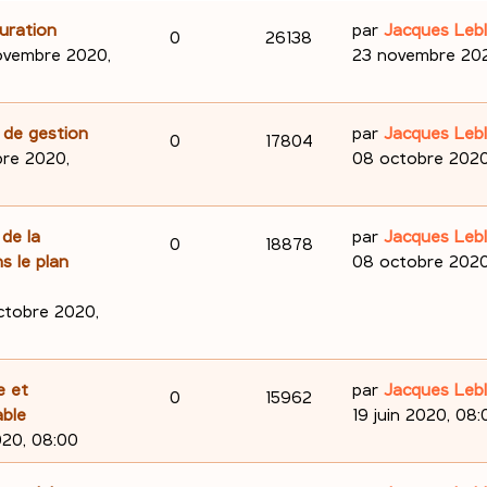
D
guration
par
Jacques Leb
R
V
0
26138
e
ovembre 2020,
23 novembre 202
é
u
r
n
p
e
i
D
s de gestion
par
Jacques Leb
R
V
0
17804
e
o
s
e
re 2020,
08 octobre 2020
r
é
u
r
n
m
n
p
e
e
i
D
 de la
par
Jacques Leb
s
R
V
0
18878
s
e
o
s
e
s le plan
08 octobre 2020
e
s
r
é
u
r
n
a
m
n
ctobre 2020,
s
p
e
g
e
i
s
e
s
e
o
s
e
s
r
D
e et
par
Jacques Leb
R
V
0
15962
n
a
m
e
able
19 juin 2020, 08:
s
g
e
é
u
r
020, 08:00
s
e
s
n
p
e
e
s