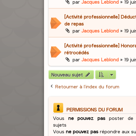
par
Jacques Leblond
»
19 ju
[Activité professionnelle] Déduc
de repas
par
Jacques Leblond
»
19 ju
[Activité professionnelle] Honor
rétrocédés
par
Jacques Leblond
»
19 ju
Nouveau sujet
Retourner à l’index du forum
PERMISSIONS DU FORUM
Vous
ne pouvez pas
poster de 
sujets
Vous
ne pouvez pas
répondre aux su