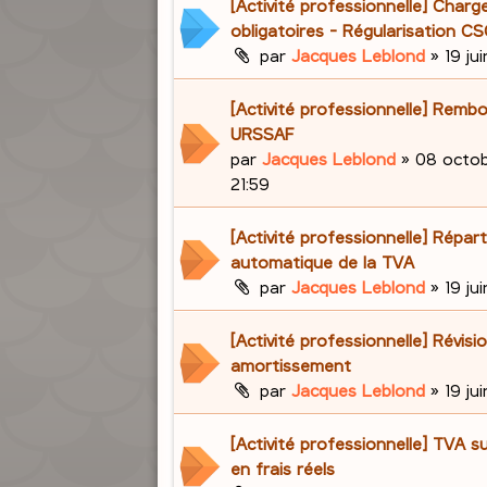
[Activité professionnelle] Charg
obligatoires - Régularisation 
par
Jacques Leblond
»
19 ju
[Activité professionnelle] Rem
URSSAF
par
Jacques Leblond
»
08 octob
21:59
[Activité professionnelle] Répart
automatique de la TVA
par
Jacques Leblond
»
19 ju
[Activité professionnelle] Révisi
amortissement
par
Jacques Leblond
»
19 ju
[Activité professionnelle] TVA s
en frais réels