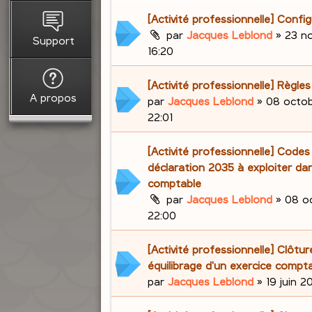
[Activité professionnelle] Confi
par
Jacques Leblond
»
23 n
Support
16:20
[Activité professionnelle] Règle
A propos
par
Jacques Leblond
»
08 octob
22:01
[Activité professionnelle] Codes
déclaration 2035 à exploiter dan
comptable
par
Jacques Leblond
»
08 o
22:00
[Activité professionnelle] Clôtur
équilibrage d'un exercice compt
par
Jacques Leblond
»
19 juin 2