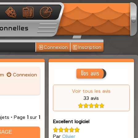
Connexion
Inscription
Vos avis
um
Connexion
Voir tous les avis
33 avis
ujets • Page
1
sur
1
Excellent logiciel
SAGE
Par
Olivier